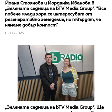
Йоана Стоянова и Йорданка Иванова в
„Зелената седмица на bTV Media Group“: "Все
повече млади хора се интересуват от
регенеративно земеделие, но твърдят, че
нямаме добър компост"
02.06.2025
„Зелената седмица на bTV Media Group“: Ще