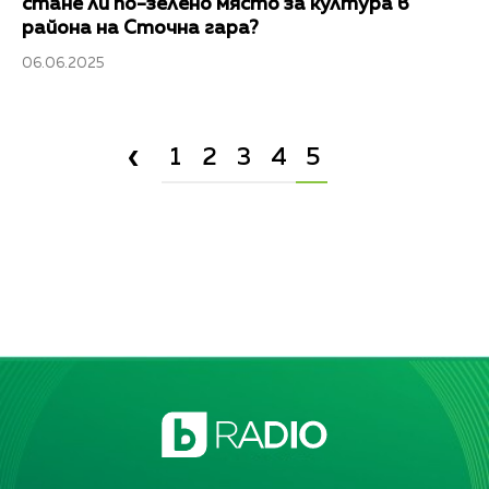
стане ли по-зелено място за култура в
района на Сточна гара?
06.06.2025
‹
1
2
3
4
5