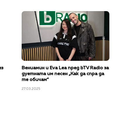
ез
Вениамин и Eva Lea пред bTV Radio за
дуетната им песен „Как да спра да
те обичам“
27.03.2025