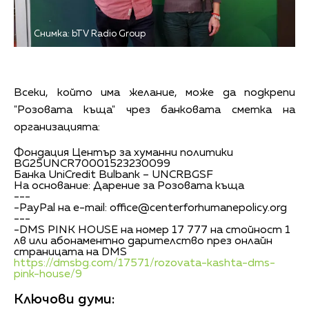
Снимка: bTV Radio Group
Всеки, който има желание, може да подкрепи
"Розовата къща" чрез банковата сметка на
организацията:
Фондация Център за хуманни политики
BG25UNCR70001523230099
Банка UniCredit Bulbank – UNCRBGSF
На основание: Дарение за Розовата къща
---
-PayPal на e-mail:
office@centerforhumanepolicy.org
---
-DMS PINK HOUSE на номер 17 777 на стойност 1
лв или абонаментно дарителство през онлайн
страницата на DMS
https://dmsbg.com/17571/rozovata-kashta-dms-
pink-house/9
Ключови думи: