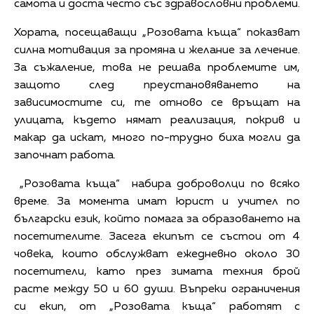
самота и доста често със здравословни проблеми.
Хората, посещаващи „Розовата къща“ показват
силна мотивация за промяна и желание за лечение.
За съжаление, това не решава проблемите им,
защото след преустановяването на
зависимостите си, те отново се връщат на
улицата, където нямат реализация, покрив и
макар да искат, много по-трудно биха могли да
започнат работа.
„Розовата къща“ набира доброволци по всяко
време. За момента имат юрист и учител по
български език, който помага за образоването на
посетителите. Засега екипът се състои от 4
човека, които обслужват ежедневно около 30
посетители, като през зимата техния брой
расте между 50 и 60 души. Въпреки ограничения
си екип, от „Розовата къща“ работят с