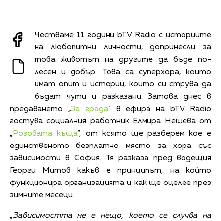
Честваме 11 години bTV Radio с историите
на любопитни личности, допринесли за
това животът на другите да бъде по-
лесен и добър. Това са суперхора, които
имат опит и истории, които си струва да
бъдат чути и разказани. Затова днес в
предаването „
За града
“ в ефира на bTV Radio
гостува социалния работник Елмира Нешева от
„
Розовата къща
“, от която ще разберем кое е
единственото безплатно място за хора със
зависимости в София. Тя разказа пред водещия
Георги Митов какъв е принципът, на който
функционира организацията и как ще оцелее през
зимните месеци.
„
Зависимостта не е нещо, което се случва на