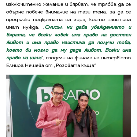
изключително желание и вярват, че трябва да се
обърне повече внимание на тази тема, за да се
продължи подкрепата на хора, които наистина
имат нужда. „
Смисъл ни дава убеждението и
вярата, че всеки човек има право на достоен
живот и има право наистина да получи това,
което би могло да му даде живот. Всеки има
право на шанс
“, сподели на финала на интервюто
Елмира Нешева от „Розовата къща“.