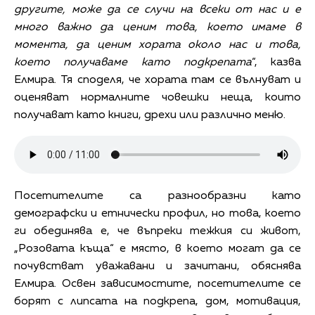
другите, може да се случи на всеки от нас и е
много важно да ценим това, което имаме в
момента, да ценим хората около нас и това,
което получаваме като подкрепата
“, казва
Елмира. Тя споделя, че хората там се вълнуват и
оценяват нормалните човешки неща, които
получават като книги, дрехи или различно меню.
Посетителите са разнообразни като
демографски и етнически профил, но това, което
ги обединява е, че въпреки тежкия си живот,
„Розовата къща“ е място, в което могат да се
почувстват уважавани и зачитани, обяснява
Елмира. Освен зависимостите, посетителите се
борят с липсата на подкрепа, дом, мотивация,