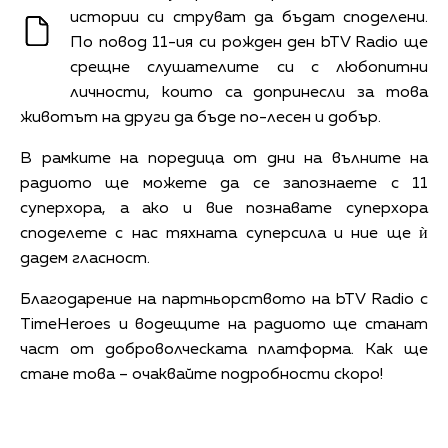
истории си струват да бъдат споделени.
По повод 11-ия си рожден ден bTV Radio ще
срещне слушателите си с любопитни
личности, които са допринесли за това
животът на други да бъде по-лесен и добър.
В рамките на поредица от дни на вълните на
радиото ще можете да се запознаете с 11
суперхора, а ако и вие познавате суперхора
споделете с нас тяхната суперсила и ние ще ѝ
дадем гласност.
Благодарение на партньорството на bTV Radio с
TimeHeroes и водещите на радиото ще станат
част от доброволческата платформа. Как ще
стане това – очаквайте подробности скоро!