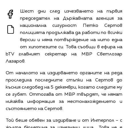
Шест дни след изчезването на първия
председател на Държавната агенция за
национална сигурност Петко Сертов
полицията продължава да работи по всички
версии и няма потвърждение на нито една
от хипотезите си. Това съобщи в ефира на
bTV главният секретар на МВР Светлозар
Лазаров.
От началото на издирването органите на реда
проследиха последните стъпки на Сертов до
късния следобед на 5 декември, когато следите му
се губят. Оттогава от МВР твърдят, че нямат
никаква информация за местонахождението и
състоянието на Сертов.
Той беше обявен за издирване и от Интерпол – с
жълта бюлетина за изчезнали лица. „Това не е