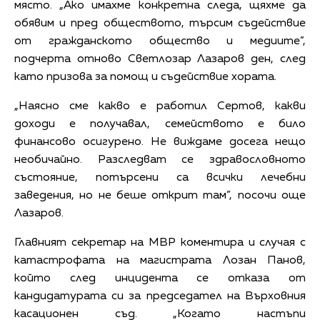
място. „Ако имахме конкретна следа, щяхме да
обявим и пред обществото, търсим съдействие
от гражданското общество и медиите”,
подчерта отново Светлозар Лазаров ден, след
като призова за помощ и съдействие хората.
„Наясно сме какво е работил Сертов, какви
доходи е получавал, семейството е било
финансово осигурено. Не виждаме досега нещо
необичайно. Разследват се здравословното
състояние, потърсени са всички лечебни
заведения, но не беше открит там”, посочи още
Лазаров.
Главният секретар на МВР коментира и случая с
катастрофата на магистрата Лозан Панов,
който след инцидента се отказа от
кандидатурата си за председател на Върховния
касационен съд. „Когато настъпи