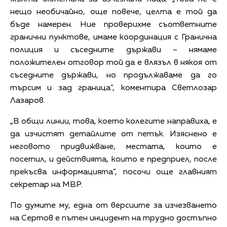
нещо необичайно, още повече, целта е той да
бъде намерен. Ние проверихме съответните
гранични пунктове, имаме координация с Гранична
полиция и съседните държави – нямаме
положителен отговор той да е влязъл в някоя от
съседните държави, но продължаваме да го
търсим и зад граница”, коментира Светлозар
Лазаров.
„В общи линии, това, което колегите направиха, е
да изчистят детайлите от петък. Изяснено е
неговото придвижване, местата, които е
посетил, и действията, които е предприел, после
прекъсва информацията”, посочи още главният
секретар на МВР.
По думите му, една от версиите за изчезването
на Сертов е пътен инцидент на трудно достъпно