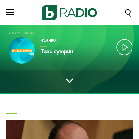
06:00
|
09:30
НА ЖИВО
Тази сутрин