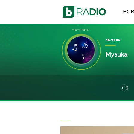
НО
00:00
|
01:00
НА ЖИВО
Музика