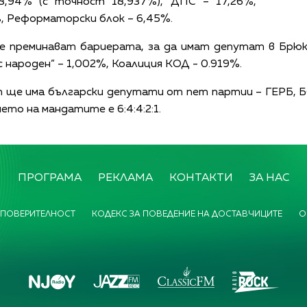
8,94% (с точност 18,937%), ДПС – 17,26%,
%, Реформаторски блок – 6,45%.
е преминават бариерата, за да имат депутат в Брюкс
ас народен” – 1,002%, Коалиция КОД - 0.919%.
 ще има български депутати от пет партии – ГЕРБ, Б
то на мандатите е 6:4:4:2:1.
ПРОГРАМА
РЕКЛАМА
КОНТАКТИ
ЗА НАС
 ПОВЕРИТЕЛНОСТ
КОДЕКС ЗА ПОВЕДЕНИЕ НА ДОСТАВЧИЦИТЕ
О