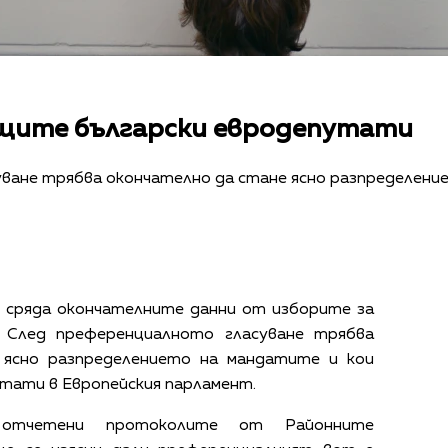
щите български евродепутати
ване трябва окончателно да стане ясно разпределени
 сряда окончателните данни от изборите за
. След преференциалното гласуване трябва
 ясно разпределението на мандатите и кои
тати в Европейския парламент.
отчетени протоколите от Районните