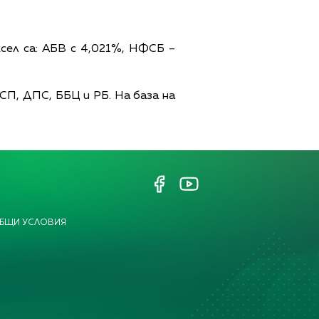
ел са: АБВ с 4,021%, НФСБ –
СП, ДПС, ББЦ и РБ. На база на
БЩИ УСЛОВИЯ