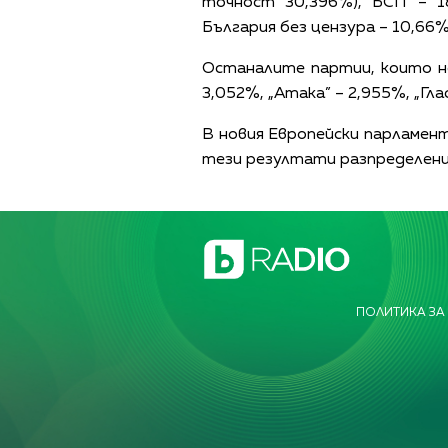
точност 30,396%), БСП – 1
България без цензура – 10,66
Останалите партии, които н
3,052%, „Атака” – 2,955%, „Гл
В новия Европейски парламент
тези резултати разпределение
ПОЛИТИКА ЗА