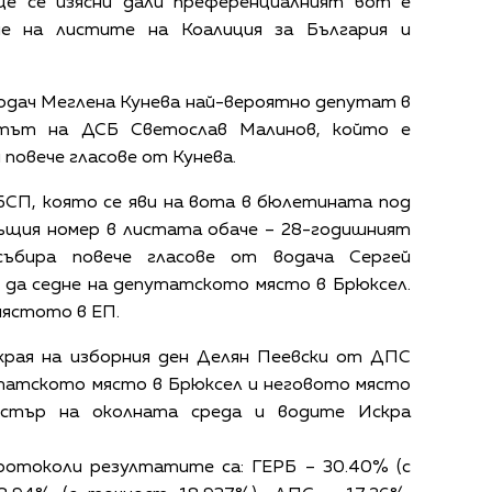
ще се изясни дали преференциалният вот е
не на листите на Коалиция за България и
одач Меглена Кунева най-вероятно депутат в
тът на ДСБ Светослав Малинов, който е
 повече гласове от Кунева.
БСП, която се яви на вота в бюлетината под
същия номер в листата обаче – 28-годишният
ъбира повече гласове от водача Сергей
 да седне на депутатското място в Брюксел.
мястото в ЕП.
края на изборния ден Делян Пеевски от ДПС
утатското място в Брюксел и неговото място
стър на околната среда и водите Искра
отоколи резултатите са: ГЕРБ – 30.40% (с