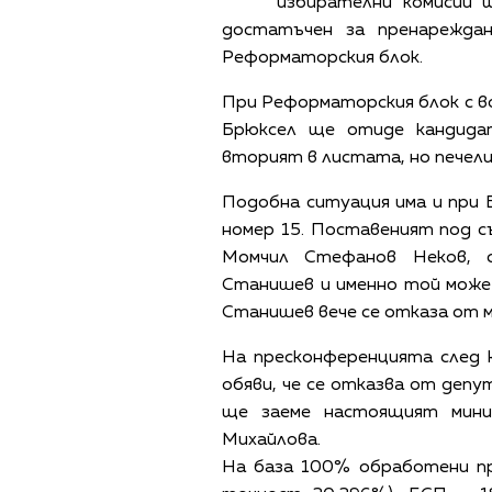
избирателни комисии 
достатъчен за пренарежда
Реформаторския блок.
При Реформаторския блок с в
Брюксел ще отиде кандида
вторият в листата, но печели
Подобна ситуация има и при 
номер 15. Поставеният под 
Момчил Стефанов Неков, с
Станишев и именно той може
Станишев вече се отказа от 
На пресконференцията след 
обяви, че се отказва от деп
ще заеме настоящият мини
Михайлова.
На база 100% обработени пр