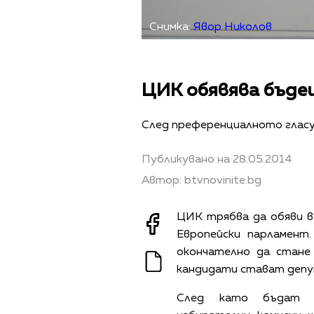
Снимка:
Явор Николов
ЦИК обявява бъде
След преференциалното гласу
Публикувано на 28.05.2014
Автор: btvnovinite.bg
ЦИК трябва да обяви в
Европейски парламент
окончателно да стане
кандидати стават депу
След като бъдат 