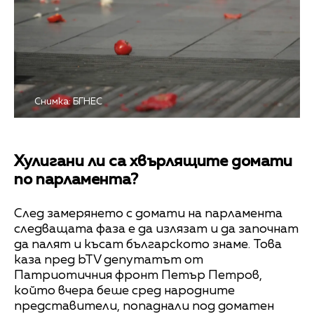
Снимка: БГНЕС
Хулигани ли са хвърлящите домати
по парламента?
След замерянето с домати на парламента
следващата фаза е да излязат и да започнат
да палят и късат българското знаме. Това
каза пред bTV депутатът от
Патриотичния фронт Петър Петров,
който вчера беше сред народните
представители, попаднали под доматен