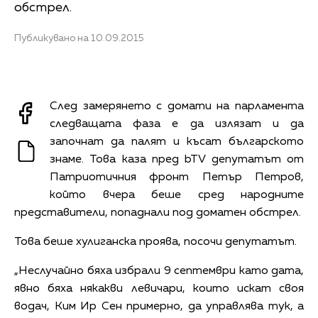
обстрел.
Публикувано на 10.09.2015
След замерянето с домати на парламента
следващата фаза е да излязат и да
започнат да палят и късат българското
знаме. Това каза пред bTV депутатът от
Патриотичния фронт Петър Петров,
който вчера беше сред народните
представители, попаднали под доматен обстрел.
Това беше хулиганска проява, посочи депутатът.
„Неслучайно бяха избрали 9 септември като дата,
явно бяха някакви левичари, които искат своя
водач, Ким Ир Сен примерно, да управлява тук, а