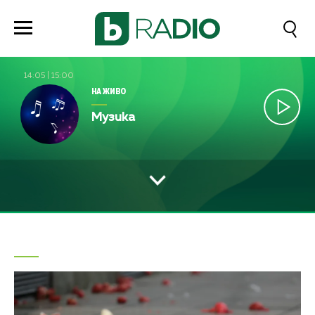
14:05
|
15:00
НА ЖИВО
Музика