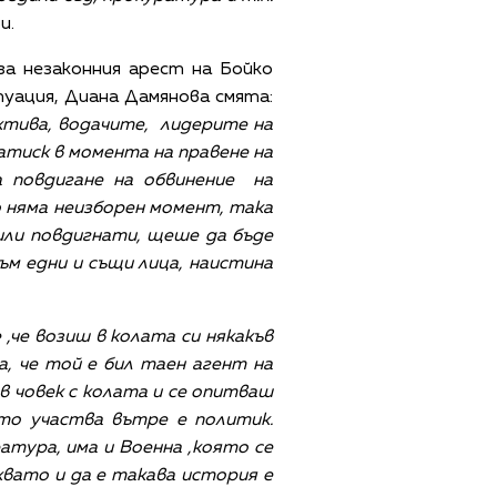
и.
а незаконния арест на Бойко
туация, Диана Дамянова смята:
ктива, водачите, лидерите на
атиск в момента на правене на
а повдигане на обвинение на
о няма неизборен момент, така
били повдигнати, щеше да бъде
към едни и същи лица, наистина
 ,че возиш в колата си някакъв
а, че той е бил таен агент на
в човек с колата и се опитваш
то участва вътре е политик.
атура, има и Военна ,която се
квато и да е такава история е