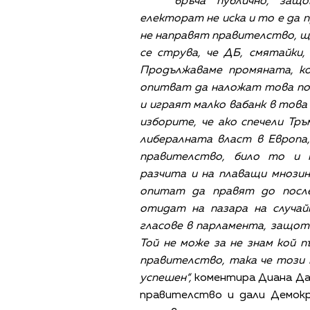
връча публично, за
електорат не иска и то е да 
не направят правителство, ще
се струва, че ДБ, смятайки
Продължаваме промяната, ко
опитват да наложат това по
и играят малко вабанк в тов
изборите, че ако спечели Тр
либералната власт в Европа
правителство, било то и 
разчита и на плаващи мнози
опитат да правят до после
отидат на пазара на случай
гласове в парламента, защото
Той не може за не знам кой п
правителство, така че този
успешен“,
коментира Диана Дам
правителство и дали Демокр