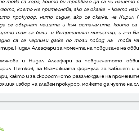
о това са хора, които би трябвало да са ни нашето о
угото, което ме притеснява, ако се окаже - което най
ито прокурор, нито съдия, ако се окаже, че Кирил 
 да се обърнат нещата и към останалите, които са 
щото там са били и вътрешният министър, и г-н Вас
аедно са се черпили даже по този повод на това на
тира Нидал Алгафари за момента на повдигане на обв
амянова и Нидал Алгафари за повдигнатото обвин
ирил Петков, за възможната формула за кабинет и 
ори, както и за скоростното разглеждане на промените 
оящия избор на главен прокурор, можете да чуете на с
ва