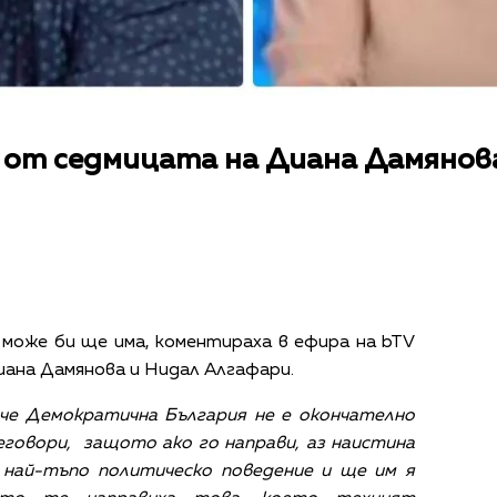
 от седмицата на Диана Дамянов
може би ще има, коментираха в ефира на bTV
ана Дамянова и Нидал Алгафари.
 че Демократична България не е окончателно
говори, защото ако го направи, аз наистина
 най-тъпо политическо поведение и ще им я