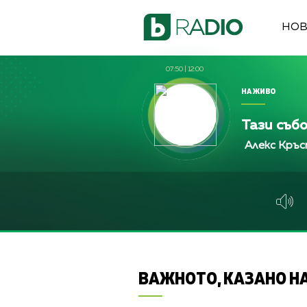
НО
07:50
|
12:00
НА ЖИВО
Тази съб
Алекс Кръстева, Жени М
Алекс Кръстева, Жени М
Алекс Кръстева, 
ВАЖНОТО, КАЗАНО НА