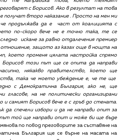
щото те направиха това, което техният
преговарят с Борисов. Ако в резултат на това
 получат второ наказание . Просто на мен ми
, че продължава да е част от коалицията с
ето по-скоро вече не е точно така, те се
следно искане за равно отдалечения премиер
а отношение, защото аз казах още в нощта на
ъмп, което променя цялата настройка спрямо
, Борисов този път ще се опита да направи
насипно, някакво правителство, което ще
нства, така че моето убеждение е, че те ще
дно с Демократична България, ако не, ще
ни гласове, на не политически организирани
 и самият Борисов вече е с гръб до стената.
ък да спечели избори и да не направи опит за
 път той ще направи опит и може би ще бъде
янова по повод преговорите за съставяне на
атична България ще се върне на масата на