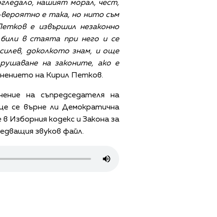
гледало, нашият морал, чест,
-вероятно е така, но нито съм
Петков е извършил незаконно
били в стаята при него и се
илев, доколкото знам, и още
рушаване на законите, ако е
инението на Кирил Петков.
ение на съпредседателя на
ще се върне ли Демократична
в Изборния кодекс и Закона за
ледващия звуков файл.