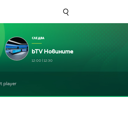
СЛЕДВА
bTV Новините
Марчева и Диана Любенова
12:00
|
12:30
Марчева и Диана Любенова
Жени Марчева и Диана Любенова
 player