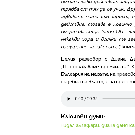
политическо действие, защот
трябва от тях да се учим. Др
адвокат, нито съм юрист, н
действие, тогава е логично
очертава нещо като ОПГ. За
някакви хора и всички те з
нарушение на законите.“,
комен
Целия разговор с Диана Д
„Продължаваме промяната“ К
България на масата на прегов
съдебната власт, и за предст
Ключови думи:
нидал алгафари,
диана дамяно