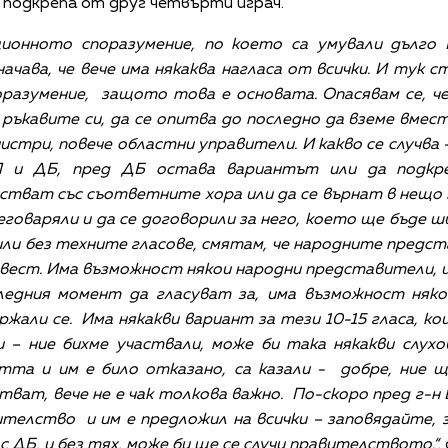
 подкрепа от друг четвърти играч.
ционното споразумение, по което са умували дълго
ачава, че вече има някаква нагласа от всички. И тук с
разумение, защото това е основата. Опасявам се, че
ръкавите си, да се опитва до последно да вземе вме
истри, повече областни управители. И какво се случва
П и ДБ, пред ДБ остава вариантът или да подкре
стват със съответните хора или да се върнат в нещо
говаряли и да се договорили за него, което ще бъде ш
ли без техните гласове, смятам, че народните предс
ъвест. Има възможност някои народни представители, це
ледния момент да гласуват за, има възможност някои
ржали се. Има някакви вариант за тези 10-15 гласа, к
 ние бихме участвали, може би така някакви слухов
та и им е било отказано, са казали - добре, ние щ
тват, вече не е чак толкова важно. По-скоро пред г-н
ителство и им е предложил на всички – заповядайте,
 с ДБ, и без тях, може би ще се случи правителството.“,