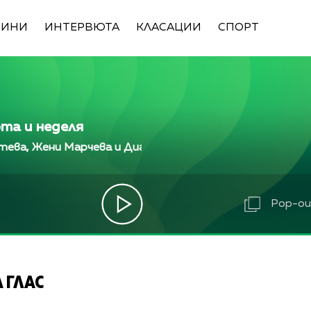
ВИНИ
ИНТЕРВЮТА
КЛАСАЦИИ
СПОРТ
ота и неделя
арчева и Диана Любенова
Алекс Кръстева, Жени 
арчева и Диана Любенова
Алекс Кръстева, Жени 
Жени Марчева и Диана Любенова
Алекс Кръстева, 
Pop-out
 ГЛАС