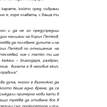
 карате, който сред събрани
но е, горе главата, с баща ти
фон и да не го предупредиш
 един малшанс на Кирил Петков,
трябва да ползваме думите и на
ирил Петков по отношение на
теснявай, ние с татко ти ще
кажеш – благодаря, разбрах,
ние, вината е в неговия екип,
правила“.
ва дума, много е възможно да
който беше едно време, да са
бсъждали примерно нови кати в
 защо трябва да отиваме все в
редили съд, прокуратура и т.н.