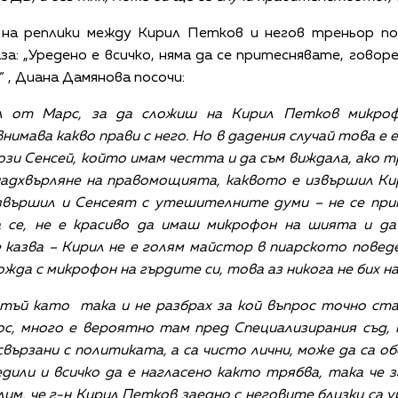
на реплики между Кирил Петков и негов треньор по
а: „Уредено е всичко, няма да се притеснявате, говоре
“ , Диана Дамянова посочи:
л от Марс, за да сложиш на Кирил Петков микро
нимава какво прави с него. Но в дадения случай това е
ози Сенсей, който имам честта и да съм виждала, ако 
надхвърляне на правомощията, каквото е извършил К
извършил и Сенсеят с утешителните думи – не се при
а се, не е красиво да имаш микрофон на шията и да 
 казва – Кирил не е голям майстор в пиарското поведе
ожда с микрофон на гърдите си, това аз никога не бих на
 тъй като така и не разбрах за кой въпрос точно ста
с, много е вероятно там пред Специализирания съд, 
свързани с политиката, а са чисто лични, може да са о
дили и всичко да е нагласено както трябва, така че
лим, че г-н Кирил Петков заедно с неговите близки са у