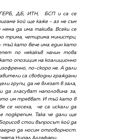
 ГЕРБ, ДБ, ИТН, БСП и са се
тигаме кой ще каже - аз не съм
 няма да има такива. Всеки се
сто трима, четирима министри,
 – тъй като вече има един като
пят по някакъв начин това
 като опозиция на коалиционно
изофренно, по-скоро не. А дали
тавители са свободни граждани
ли групи, да не влязат в зала,
 да гласуват наполовина за,
оито им трябват. И тъй като в
е се носеха, че са искали да
е подкрепим. Така че дали ще
 Борисов стои въпросът кой да
 заедно да носим отговорност.
смята Нидал Алгафари.