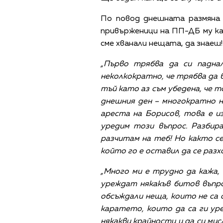
По повод днешната размяна 
привърженици на ПП-ДБ му каз
сме хванали нещата, да знаеш!
„Първо трябва да си падна
неколкократно, че трябва да в
тъй като аз съм убедена, че т
днешния ден – многократно 
ареста на Борисов, това е 
уредим този въпрос. Разбир
разчитам на теб! Но както се
който го е оставил да се разх
„Много ми е трудно да кажа,
уреждат някакъв битов въпро
обсъждали неща, които не са 
каратето, които да са ги уре
някакви крайности и да си мис