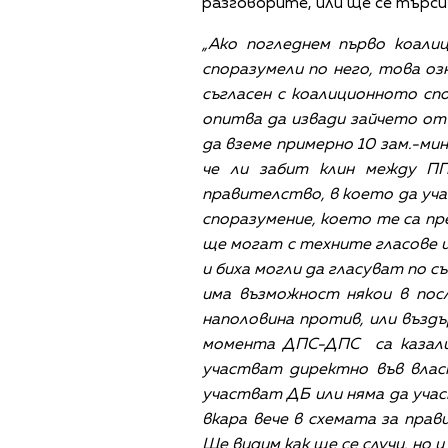
разговорите, или ще се търси
„Ако погледнем първо коали
споразумели по него, това озн
съгласен с коалиционното спо
опитва да извади зайчето от 
да вземе примерно 10 зам.-мин
че ли забит клин между П
правителство, в което да уча
споразумение, което те са пре
ще могат с техните гласове и
и биха могли да гласуват по с
има възможност някои в пос
наполовина против, или въздъ
момента ДПС-ДПС са казали –
участват директно във власт
участват ДБ или няма да учас
вкара вече в схемата за прав
Ще видим как ще се случи, но и