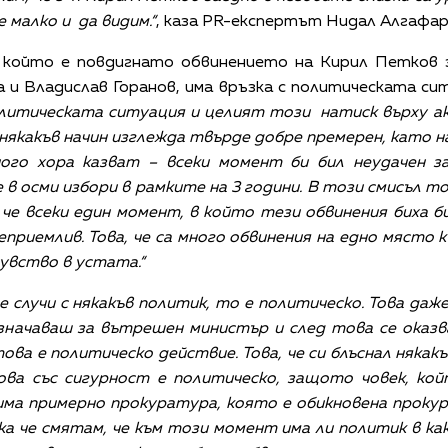
 малко и да видим.“
, каза PR-експертът Нидал Алгафар
 който е повдигнато обвинението на Кирил Петков з
 и Владислав Горанов, има връзка с политическата си
олитическата ситуация и целият този натиск върху а
якакъв начин изглежда твърде добре премерен, като н
ого хора казват – всеки момент би бил неудачен з
 в осми избори в рамките на 3 години. В този смисъл т
я, че всеки един момент, в който тези обвинения биха 
приемлив. Това, че са много обвинения на едно място 
увство в устата.“
е случи с някакъв политик, то е политическо. Това даже
значаваш за вътрешен министър и след това се оказв
ва е политическо действие. Това, че си блъснал някакъ
ова със сигурност е политическо, защото човек, кой
има примерно прокуратура, която е обикновена прокур
ка че смятам, че към този момент има ли политик в ка