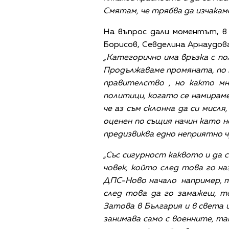
Смятам, че трябва да изчакаме
На въпрос дали моментът, в
Борисов, Севделина Арнаудова
„Категорично има връзка с п
Продължаваме промяната, по н
правителство , но както мн
политици, когато се намираме
че аз съм склонна да си мисл
оценен по същия начин като не
предизвиква едно неприятно ч
„Със сигурност каквото и да с
човек, който след това го на
ДПС-Ново начало например, то
след това да го замажеш, т
Затова в България и в света 
занимава само с военните, та