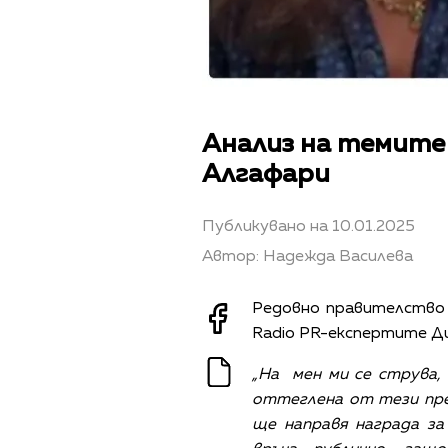
Анализ на темите
Алгафари
Публикувано на 10.01.2025
Автор: Надежда Василева
Редовно правителство 
Radio PR-експертите Ди
„На мен ми се струва,
оттеглена от тези пре
ще направя награда за