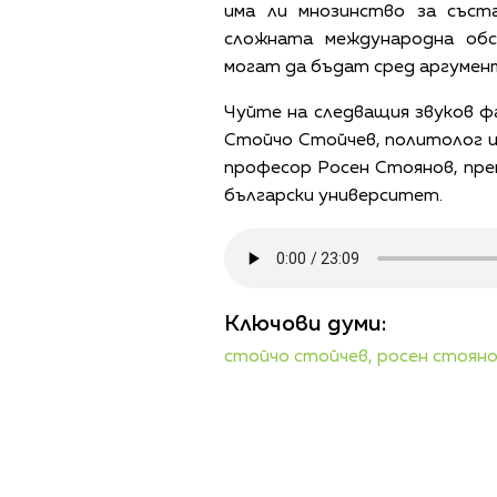
има ли мнозинство за съст
сложната международна об
могат да бъдат сред аргумен
Чуйте на следващия звуков ф
Стойчо Стойчев, политолог и
професор Росен Стоянов, пре
български университет.
Ключови думи:
стойчо стойчев,
росен стоян