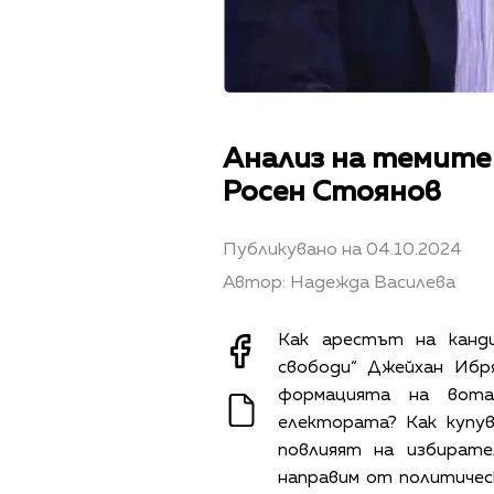
Анализ на темите
Росен Стоянов
Публикувано на 04.10.2024
Автор: Надежда Василева
Как арестът на канд
свободи“ Джейхан Ибр
формацията на вота
електората? Как купу
повлияят на избират
направим от политичес