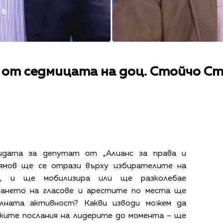
 от седмицата на доц. Стойчо Ст
идата за депутат от „Алианс за права и
ямов ще се отрази върху избирателите на
, и ще мобилизира или ще разколебае
ването на гласове и арестите по места ще
елната активност? Какви изводи можем да
ките послания на лидерите до момента – ще