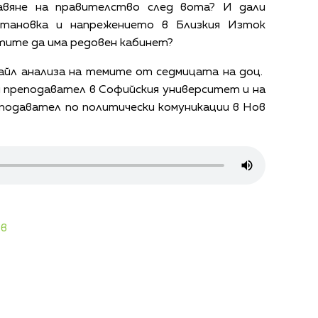
авяне на правителство след вота? И дали
становка и напрежението в Близкия Изток
тите да има редовен кабинет?
айл анализа на темите от седмицата на доц.
 преподавател в Софийския университет и на
подавател по политически комуникации в Нов
ов