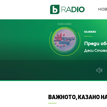
НО
01:00
|
03:00
НА ЖИВО
Преди об
Деси Стоян
ВАЖНОТО, КАЗАНО НА