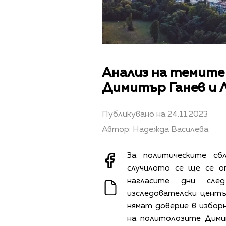
Анализ на темите
Димитър Ганев и
Публикувано на 24.11.2023
Автор: Надежда Василева
За политическите с
случилото се ще се о
нагласите дни сле
изследователски центъ
нямат доверие в избор
на политолозите Дим