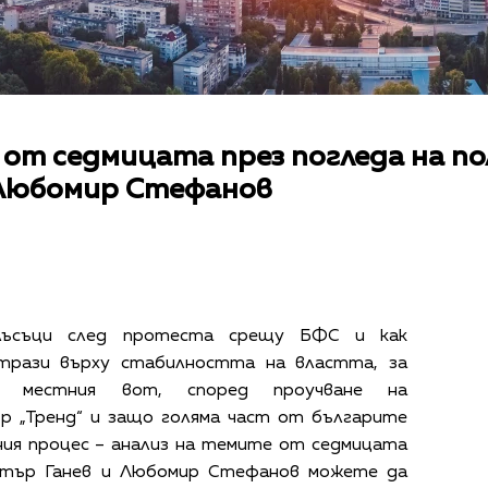
 от седмицата през погледа на п
 Любомир Стефанов
блъсъци след протеста срещу БФС и как
трази върху стабилността на властта, за
д местния вот, според проучване на
р „Тренд“ и защо голяма част от българите
ния процес – анализ на темите от седмицата
итър Ганев и Любомир Стефанов можете да