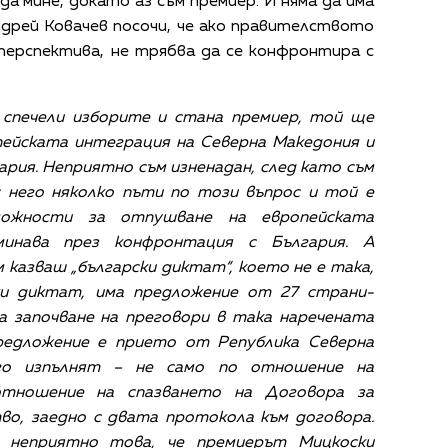
а мине, докато аз съм премиер. И няма да има
ндрей Ковачев посочи, че ако правителството
 перспектива, не трябва да се конфронтира с
о спечели изборите и стана премиер, той ще
пейската интеграция на Северна Македония и
ария. Неприятно съм изненадан, след като съм
с него няколко пъти по този въпрос и той е
можности за отпушване на европейската
инава през конфронтация с България. А
казваш „български диктат“, което не е така,
ки диктат, има предложение от 27 страни-
за започване на преговори в така наречената
редложение е прието от Република Северна
го изпълнят – не само по отношение на
тношение на спазването на Договора за
во, заедно с двата протокола към договора.
 неприятно това, че премиерът Мицкоски