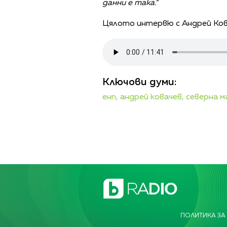
данни е така.“
Цялото интервю с Андрей Кова
Ключови думи:
енп,
андрей ковачев,
северна м
ПОЛИТИКА ЗА