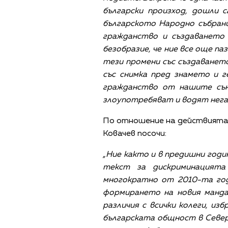
български произход, дошли 
българското Народно събрани
гражданство и създаването
безобразие, че ние все още паз
тези промени със създаването
със снимка пред знамето и г
гражданство от нашите сън
злоупотребяват и водят негат
По отношение на действията 
Ковачев посочи:
„Ние както и в предишни годи
текст за дискриминацията
многократно от 2010-та год
формирането на новия манда
различия с всички колеги, и
българската общност в Север