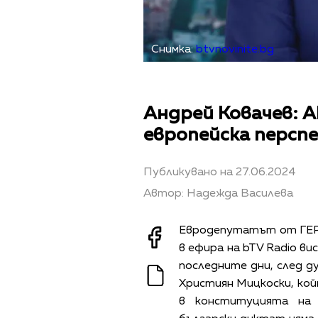
Снимка:
btvnovinite.bg
Андрей Ковачев: 
европейска перспе
Публикувано на 27.06.2024
Автор: Надежда Василева
Евродепутатът от ГЕР
в ефира на bTV Radio в
последните дни, след д
Християн Мицкоски, кой
в конституцията на 