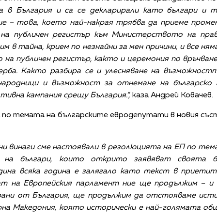
са в България и са се декларирали като българи и 
е – това, което най-накрая трябва да приеме проме
 на публичен регистър към Министерството на прав
им в тайна, крием по незнайни за мен причини, и все ня
 на публичен регистър, както и церемония по връчва
ерба. Както разбира се и улесняване на възможностт
ародници и възможност за отнемане на българско 
ивна кампания срещу България.“,
каза Андрей Ковачев.
по темата на българските евродепутати в новия съст
ни винаги сме настоявали в резолюцията на ЕП по те
 на българи, които открито заявяват своята бъ
ина всяка година е залягало като текст в приетите
т на Европейския парламент ние ще продължим – и м
збрани от България, ще продължим да отстояваме исти
на Македония, която исторически е най-голямата общ