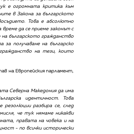
тук е огромната критика към
ните в Закона за българското
осъдието. Това е абсолютно
ма време да се приеме законът с
не на българското гражданство
а за получаване на българско
гражданство на тези, които
ав на Европейския парламент,
мата Северна Македония да има
лгарска идентичност. Това
 резолюции разбира се, след
исля, че тук нямаме никакви
ната, правата на човека и на
ност - по всички исторически