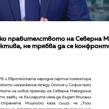
Ако правителството на Северна М
ктива, не трябва да се конфронт
Б и Европейската народна партия коментира
исокото напрежение между Скопие и София през
умите на новия премиер на Северна Македония
то заяви, че българите няма да бъдат вписани
страната. Мицкоски каза също, че „Този