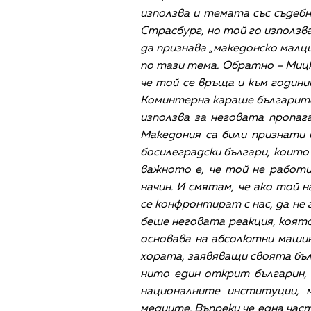
използва и темата със съдеб
Страсбург, но той го използв
да признава „македонско малци
по тази тема. Обратно – Мицко
че той се връща и към годин
Коминтерна караше българите 
използва за неговата пропаг
Македония са били признати 
босилеградски българи, коит
важното е, че той не работ
начин. И смятам, че ако той 
се конфронтират с нас, да не
беше неговата реакция, която
основава на абсолютни маши
хората, заявяващи своята бъл
нито един открит българин, 
националните институции, 
медиите. Въпреки че една час