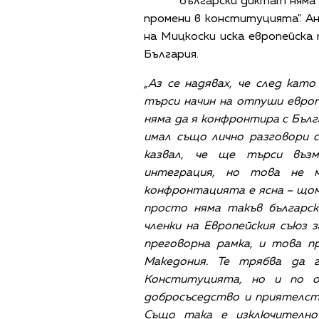
български диктат няма д
промени в конституцията". А
на Мицкоски иска европейска
България.
„Аз се надявах, че след кат
търси начин на отпуши евро
няма да я конфронтира с Бълг
имал също лично разговори 
казвал, че ще търси въз
интеграция, но това не м
конфронтацията е ясна – щом 
просто няма такъв българс
членки на Европейския съюз 
преговорна рамка, и това п
Македония. Те трябва да 
Конституцията, но и по о
добросъседство и приятелст
Също така е изключително