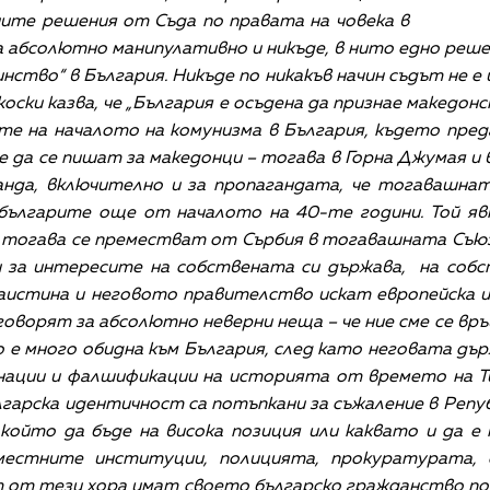
ните решения от Съда по правата на човека в
а абсолютно манипулативно и никъде, в нито едно реше
нство“ в България. Никъде по никакъв начин съдът не е
ски казва, че „България е осъдена да признае македонс
ите на началото на комунизма в България, където пре
да се пишат за македонци – тогава в Горна Джумая и в 
анда, включително и за пропагандата, че тогавашна
българите още от началото на 40-те години. Той явн
о тогава се преместват от Сърбия в тогавашната Съюз
и за интересите на собствената си държава, на собс
наистина и неговото правителство искат европейска 
 говорят за абсолютно неверни неща – че ние сме се вр
 е много обидна към България, след като неговата дъ
нации и фалшификации на историята от времето на Т
гарска идентичност са потъпкани за съжаление в Репу
който да бъде на висока позиция или каквато и да е
местните институции, полицията, прокуратурата, с
т от тези хора имат своето българско гражданство по 