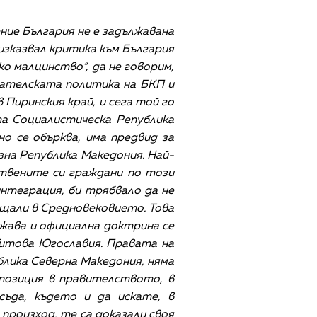
ние България не е задължавана
 изказвал критика към България
ко малцинство“, да не говорим,
дателската политика на БКП и
Пиринския край, и сега той го
та Социалистическа Република
о се обърква, има предвид за
на Република Македония. Най-
твените си граждани по този
интеграция, би трябвало да не
ъщали в Средновековието. Това
ржава и официална доктрина се
итова Югославия. Правата на
блика Северна Македония, няма
 позиция в правителството, в
ъда, където и да искате, в
произход, те са доказали своя