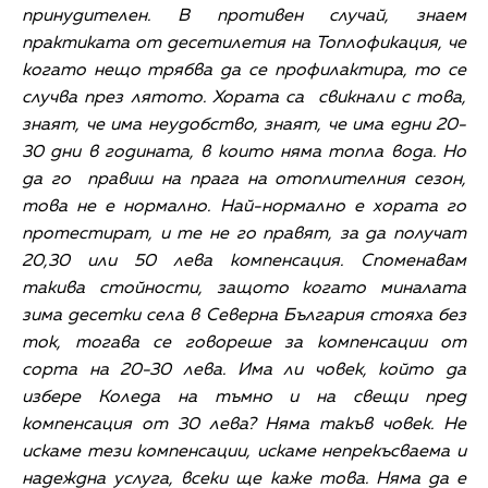
принудителен. В противен случай, знаем
практиката от десетилетия на Топлофикация, че
когато нещо трябва да се профилактира, то се
случва през лятото. Хората са свикнали с това,
знаят, че има неудобство, знаят, че има едни 20-
30 дни в годината, в които няма топла вода. Но
да го правиш на прага на отоплителния сезон,
това не е нормално. Най-нормално е хората го
протестират, и те не го правят, за да получат
20,30 или 50 лева компенсация. Споменавам
такива стойности, защото когато миналата
зима десетки села в Северна България стояха без
ток, тогава се говореше за компенсации от
сорта на 20-30 лева. Има ли човек, който да
избере Коледа на тъмно и на свещи пред
компенсация от 30 лева? Няма такъв човек. Не
искаме тези компенсации, искаме непрекъсваема и
надеждна услуга, всеки ще каже това. Няма да е