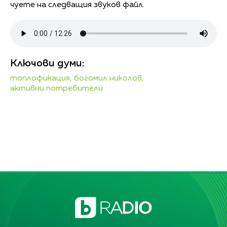
чуете на следващия звуков файл.
Ключови думи:
топлофикация,
богомил николов,
активни потребители