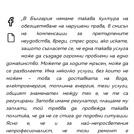
„В България нямаме такава култура на
обезщетяване на нарушени права, в смисъл
на компенсации за претърпените
неудобства, вреди, стрес дори, ако искате,
защото съгласете се, че една такава услуга
може да създаде огромни проблеми на едно
домакинство. Можете да ходите мръсен, може да
се разболеете. Има няколко услуги, без които не
можем – това са доставката на вода,
електроенергия, топлинна енергия, тези услуги,
общият знаменател между тях е, че те са
регулирани. Затова имаме регулатор, плащаме му
заплати, той трябва да провежда такава
политика, че да не се стига до подобни ситуации.
Ясно е, че и за най-непросветения
непрофесионалист, че този ремонт е