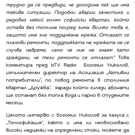
трудно да се предвиди, че догодина пак ще има
такива ситуации. Подобни аварии зачестиха и
редовно някой голям софийски квартал, който
остава без топлина посред зима. Всичко това е,
защото има зле поддържана мрежа. Отлагат се
планови ремонти, поддръжката на мрежата не се
случва навреме, само че ние не знаем като
граждани, че тези ремонти се отлагат.“
Това
коментира пред bTV Radio Богомил Николов,
изпълнителен директор на Асоциация „Активни
потребители“, по повод ремонта в столичния
квартал „Дружба“, заради който хиляди абонати
ще останат без топла вода и парно в студените
месеци.
Цялото интервю с Богомил Николов за казуса с
„Топлофикация“, както и има ли необосновано
високи надценки на определени стоки, можете да