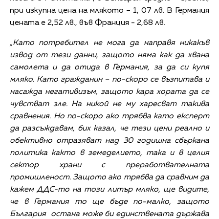
при изкупна цена на млякото – 1, 07 лв. В Германия
цената е 2,52 лв., във Франция - 2,68 лв.
„Като потребител не мога да направя никакъв
извод от тези данни, защото няма как да хвана
самолета и да отида в Германия, за да си купя
мляко. Като гражданин – по-скоро се възпитава и
насажда негативизъм, защото кара хората да се
чувстват зле. На никой не му харесват такива
сравнения. Но по-скоро ако трябва като експерт
да разсъждавам, бих казал, че тези цени реално и
обективно отразяват над 30 годишна сбъркана
политика както в земеделието, така и в целия
сектор храни с преработвателната
промишленост. Защото ако трябва да сравним да
кажем ДДС-то на този литър мляко, ще видите,
че в Германия то ще бъде по-малко, защото
България остана може би единствената държава