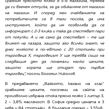
сравним прясното мляко в 5-6 магазина, трябва
да си вземем отпуска, за да обикаляме от магазин
на магазин. И според мен очакванията на
потребителите са в тази посока, да има
инструмент, който да им позволява да се
информират с 2-3 клика и така да спестяват пари
от покупки. А и не само да спестяват – те ще
влияят на пазара, защото ако всички знаят, че
днес млякото е по-евтино с 20 стотинки при
търговеца Х, търговецът У ще трябва също на
следващия ден да понамали малко цените,
защото хората ще отидат при първия
търговец“,
посочи Богомил Николов.
В предаването „Важното, казано на глас“
сравнихме цените, посочени на сайта на
произволно избрана стока прясно мляко 1 литър 3,
2 – 3,8% масленост. В София средно цената е 3
лева и 84 стотинки , в България средно – 3,55лв.,