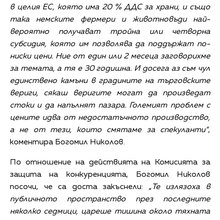
в целия ЕС, която има 20 % ДДС за храни, и също
така немските фермери и животновъди най-
вероятно получават тройна или четворна
субсидия, която им позволява да поддържат по-
ниски цени. Ние от един или 2 месеца заговорихме
за темата, а тя е 30 годишна. И досега аз съм чул
единствено камъни в градините на търговските
вериги, сякаш веригите могат да произведат
стоки и да напълнят пазара. Големият проблем с
цените идва от недостатъчното производство,
а не от тези, които смятаме за спекуланти“
,
коментира Богомил Николов.
По отношение на действията на Комисията за
защита на конкуренцията, Богомил Николов
посочи, че са доста закъснели: „
Те излязоха в
публичното пространство през последните
няколко седмици, цареше тишина около тяхната