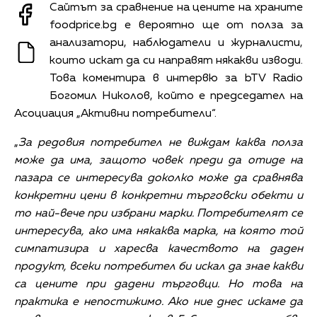
Сайтът за сравнение на цените на храните
foodprice.bg е вероятно ще от полза за
анализатори, наблюдатели и журналисти,
които искат да си направят някакви изводи.
Това коментира в интервю за bTV Radio
Богомил Николов, който е председател на
Асоциация „Активни потребители“.
„
За редовия потребител не виждам каква полза
може да има, защото човек преди да отиде на
пазара се интересува доколко може да сравнява
конкретни цени в конкретни търговски обекти и
то най-вече при избрани марки. Потребителят се
интересува, ако има някаква марка, на която той
симпатизира и харесва качеството на даден
продукт, всеки потребител би искал да знае какви
са цените при дадени търговци. Но това на
практика е непостижимо. Ако ние днес искаме да