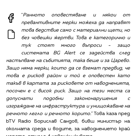
"
Ранното оповестяване и някои от
превантивните мерки можеха да направят
това бедствие само с материални щети, но
без човешки жертви. Това е категорично и
тук стоят много въпроси - защо
системата BG Alert се задейства след
настъпване на събитията, така беше и за Царево.
Защо няма мерки, които да се вземат предвид, че
това е рисков район и той е оповестен като
такъв в картата за рисковете от наводненията,
посочен е с висок риск. Защо на тези места са
допуснати подобни закононарушения с
изграждане на инфраструктура и унищожаване на
речното легло и речното корито."
Това каза пред
bTV Radio Борислав Сандов, бивш министър на
околната среда и водите, за наводнението край