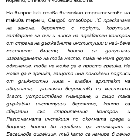
морето, отнело 4 човешки живота.
На въпрос как става възможно строителство на
такива терени, Сандов отговори :
"С прескачане
на закона, вероятно с подкупи, корупция,
затваряне на очи и липса на адекватен контрол
от страна на държавните институции и най-вече
местните власти, които са допуснали
изграждането на това място, така че няма друго
обяснение, това не може да е просто грешка. Не
може да е грешка, защото има положени подписи
от длъжностни лица - главен архитект на
общината, различни ведомства на местната
власт, устройствено планиране, и също така
държавни институции вероятно, които са
свързани със строителния контрол и
Регионалната инспекция по околната среда и
водите, които би трявало да ангажират и
Басейнова дирекция, тъй като се намира в речно