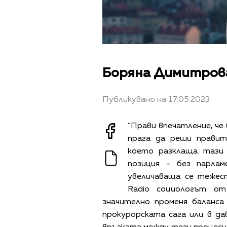
Боряна Димитрова
Публикувано на 17.05.2023
“Прави впечатление, че 
прага да реши правит
което разклаща тази
позиция - без парла
увеличаваща се тежес
Radio социологът от
значително променя баланса
прокурорската сага или в д