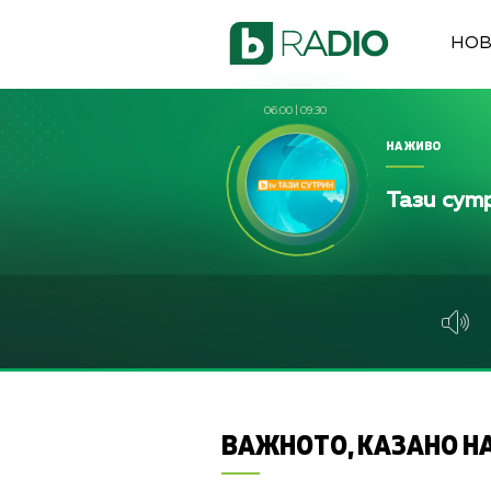
НО
06:00
|
09:30
НА ЖИВО
Тази сут
ВАЖНОТО, КАЗАНО НА