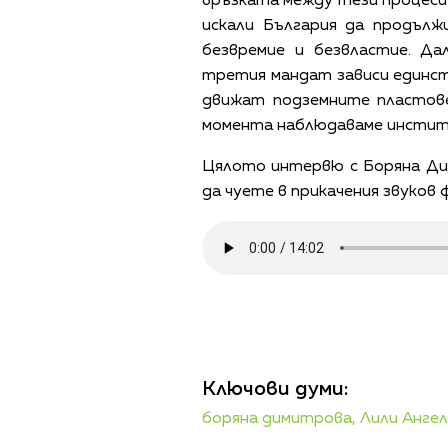
връзката между тези процеси 
искали България да продълж
безвремие и безвластие. Д
третия мандат зависи единст
движат подземните пластове
момента наблюдаваме институ
Цялото интервю с Боряна Ди
да чуете в прикачения звуков
Ключови думи:
боряна димитрова,
Лили Анге