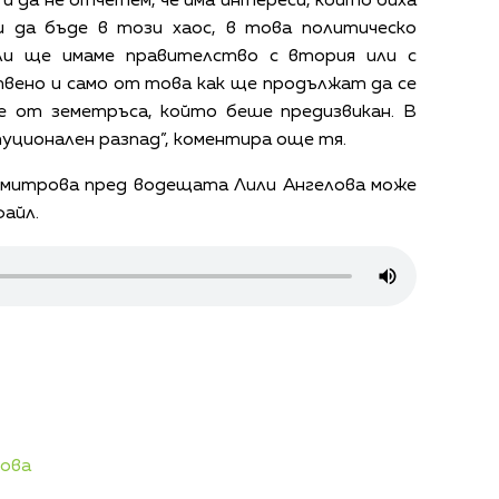
и да не отчетем, че има интереси, които биха
и да бъде в този хаос, в това политическо
али ще имаме правителство с втория или с
вено и само от това как ще продължат да се
 от земетръса, който беше предизвикан. В
ционален разпад”, коментира още тя.
митрова пред водещата Лили Ангелова може
 файл.
лова