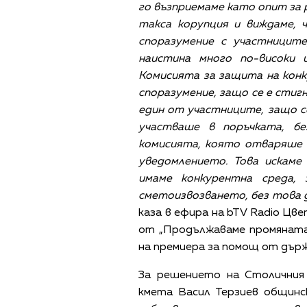
го възприемаме като опит за 
такса корупция и виждаме, 
споразумение с участниците
наистина много по-високи 
Комисията за защита на конк
споразумение, защо се е стиг
един от участниците, защо с
участваше в поръчката, б
комисията, която отваряше 
уведомлението. Това искаме
имаме конкурентна среда,
сметоизвозването, без това да
каза в ефира на bTV Radio Цв
от „Продължаваме промяната
на премиера за помощ от държ
За решението на Столичния
кмета Васил Терзиев общинс