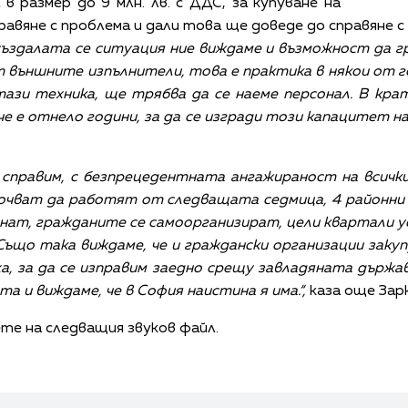
в размер до 9 млн. лв. с ДДС, за купуване на
правяне с проблема и дали това ще доведе до справяне 
създалата се ситуация ние виждаме и възможност да г
т външните изпълнители, това е практика в някои от 
ази техника, ще трябва да се наеме персонал. В кра
че е отнело години, за да се изгради този капацитет на
 справим, с безпрецедентната ангажираност на всичк
апочват да работят от следващата седмица, 4 районни
гнат, гражданите се самоорганизират, цели квартали ус
 Също така виждаме, че и граждански организации заку
ха, за да се изправим заедно срещу завладяната държав
 и виждаме, че в София наистина я има.“,
каза още Зарк
те на следващия звуков файл.