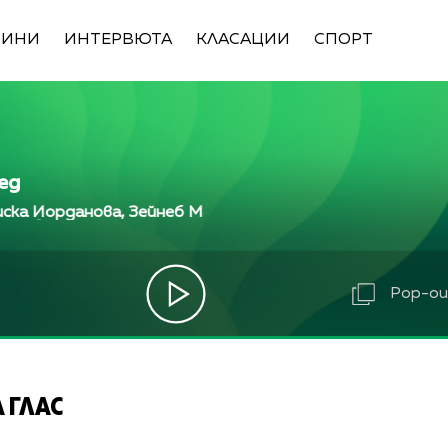
ВИНИ
ИНТЕРВЮТА
КЛАСАЦИИ
СПОРТ
ед
нова, Зейнеб Маджурова, Оля Маринова, Петър Дочев
нова, Зейнеб Маджурова, Оля Маринова, Петър Дочев
данова, Зейнеб Маджурова, Оля Маринова, Петър Доч
Pop-out
 ГЛАС