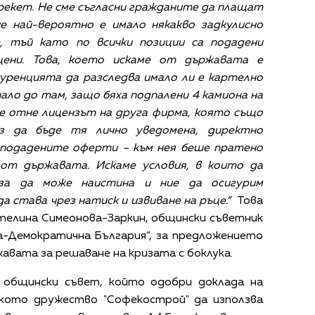
рекет. Не сме съгласни гражданите да плащат
че най-вероятно е имало някакво задкулисно
, тъй като по всички позиции са подадени
цени. Това, което искаме от държавата е
уренцията да разследва имало ли е картелно
нало до там, защо бяха подпалени 4 камиона на
е отне лицензът на друга фирма, която също
ез да бъде тя лично уведомена, директно
подадените оферти – към нея беше пратено
 от държавата. Искаме условия, в които да
 за да може наистина и ние да осигурим
 става чрез натиск и извиване на ръце.“
Това
етелина Симеонова-Заркин, общински съветник
-Демократична България“, за предложението
авата за решаване на кризата с боклука.
 общински съвет, който одобри доклада на
кото дружество "Софекострой" да използва