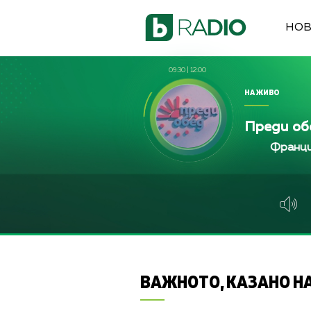
НО
09:30
|
12:00
НА ЖИВО
Преди об
Франциска Йорда
Франциска Йорда
Франциска Йор
ВАЖНОТО, КАЗАНО НА