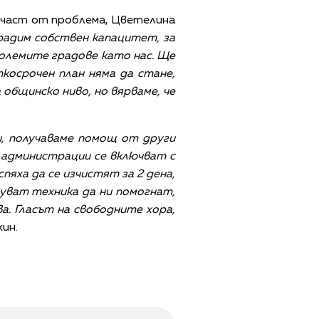
с част от проблема, Цветелина
радим собствен капацитет, за
големите градове като нас. Ще
ткосрочен план няма да стане,
 общинско ниво, но вярваме, че
и, получаваме помощ от други
 администрации се включват с
пяха да се изчистят за 2 дена,
пуват техника да ни помогнат,
а. Гласът на свободните хора,
ин.