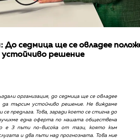
 До седмица ще се овладее полож
 устойчиво решение
ъздали организация, до седмица ще се овладее
 да търсим устойчиво решение. Не виждаме
 се предлага. Това, заради което се стигна до
олучихме една оферта по нашата обществена
то е 3 пъти по-висока от тази, която към
угата и два пъти над прогнозната. Това ние