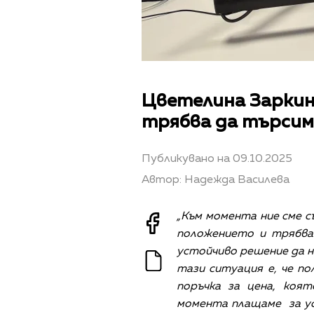
Цветелина Заркин:
трябва да търсим
Публикувано на 09.10.2025
Автор: Надежда Василева
„Към момента ние сме с
положението и трябва
устойчиво решение да ни
тази ситуация е, че п
поръчка за цена, коя
момента плащаме за усл