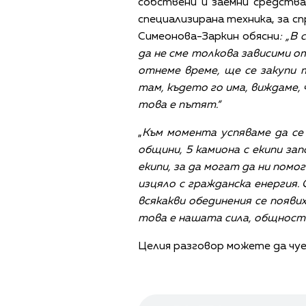
собствени и заемни средства 
специализирана техника, за с
Симеонова-Заркин обясни
: „
В 
да не сме толкова зависими о
отнеме време, ще се закупи т
там, където го има, виждаме, 
това е пътят.“
„
Към момента успяваме да се
общини, 5 камиона с екипи з
екипи, за да могат да ни помо
изцяло с гражданска енергия.
всякакви обединения се появи
това е нашата сила, общността
Целия разговор можете да чуе