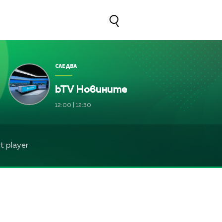
СЛЕДВА
bTV Новините
Франциска Йорданова, Зейнеб Маджурова, Оля Ма
12:00
|
12:30
Франциска Йорданова, Зейнеб Маджурова, Оля Ма
ев
Франциска Йорданова, Зейнеб Маджурова, Оля
 player