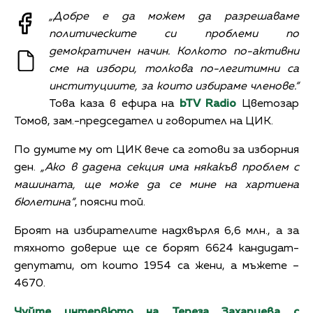
„Добре е да можем да разрешаваме
политическите си проблеми по
демократичен начин. Колкото по-активни
сме на избори, толкова по-легитимни са
институциите, за които избираме членове.“
Това каза в ефира на
bTV Radio
Цветозар
Томов, зам.-председател и говорител на ЦИК.
По думите му от ЦИК вече са готови за изборния
ден.
„Ако в дадена секция има някакъв проблем с
машината, ще може да се мине на хартиена
бюлетина“
, поясни той.
Броят на избирателите надхвърля 6,6 млн., а за
тяхното доверие ще се борят 6624 кандидат-
депутати, от които 1954 са жени, а мъжете –
4670.
Чуйте интервюто на Тереза Захариева с