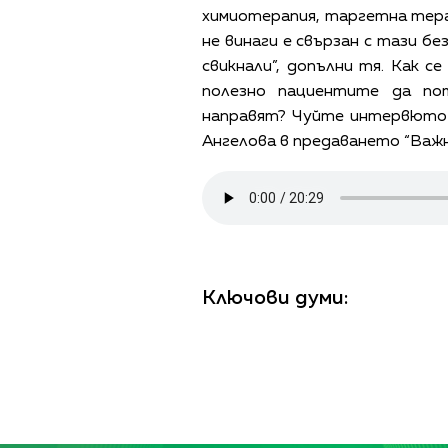
химиотерапия, таргетна тера
не винаги е свързан с тази б
свикнали”, допълни тя. Как се
полезно пациентите да по
направят? Чуйте интервюто 
Ангелова в предаването “Важно
Ключови думи: