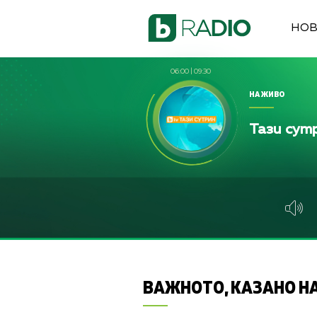
НО
06:00
|
09:30
НА ЖИВО
Тази сут
ВАЖНОТО, КАЗАНО НА