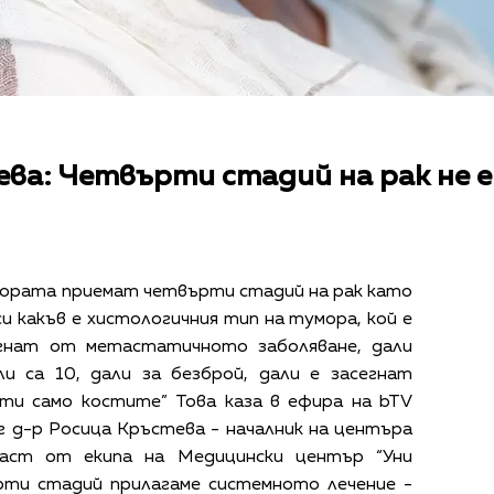
ва: Четвърти стадий на рак не е
хората приемат четвърти стадий на рак като
и какъв е хистологичния тип на тумора, кой е
гнат от метастатичното заболяване, дали
и са 10, дали за безброй, дали е засегнат
ати само костите” Това каза в ефира на bTV
 д-р Росица Кръстева - началник на центъра
част от екипа на Медицински център “Уни
ърти стадий прилагаме системното лечение -