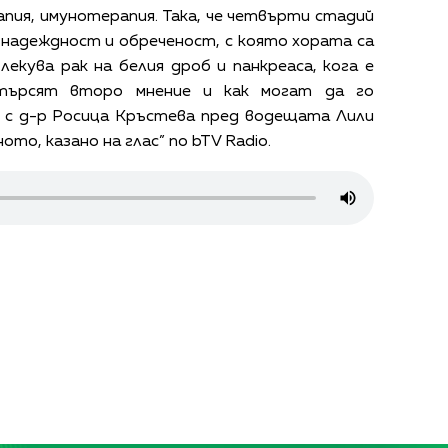
пия, имунотерапия. Така, че четвърти стадий
езнадеждност и обреченост, с която хората са
 лекува рак на белия дроб и панкреаса, кога е
търсят второ мнение и как могат да го
с д-р Росица Кръстева пред водещата Лили
то, казано на глас” по bTV Radio.