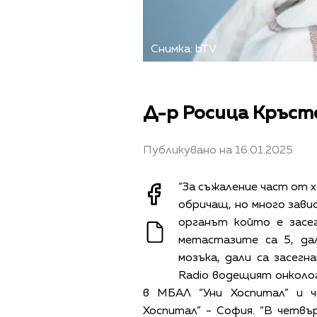
Снимка: bTV
Д-р Росица Кръсте
Публикувано на 16.01.2025
“За съжаление част от 
обричащ, но много завис
органът който е засе
метастазите са 5, дал
мозъка, дали са засегн
Radio водещият онколог
в МБАЛ “Уни Хоспитал” и 
Хоспитал” - София. “В четв