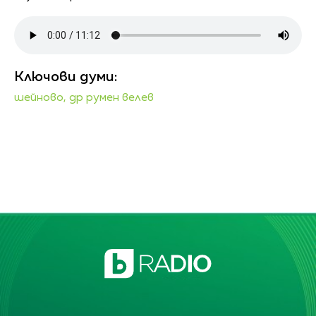
Ключови думи:
шейново,
др румен велев