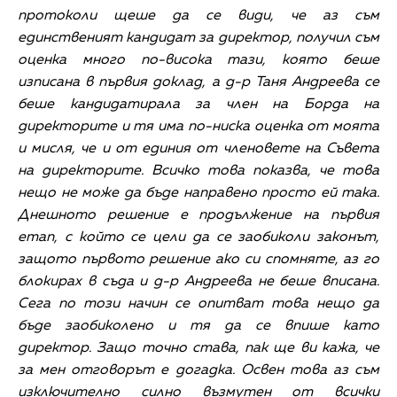
протоколи щеше да се види, че аз съм
единственият кандидат за директор, получил съм
оценка много по-висока тази, която беше
изписана в първия доклад, а д-р Таня Андреева се
беше кандидатирала за член на Борда на
директорите и тя има по-ниска оценка от моята
и мисля, че и от единия от членовете на Съвета
на директорите. Всичко това показва, че това
нещо не може да бъде направено просто ей така.
Днешното решение е продължение на първия
етап, с който се цели да се заобиколи законът,
защото първото решение ако си спомняте, аз го
блокирах в съда и д-р Андреева не беше вписана.
Сега по този начин се опитват това нещо да
бъде заобиколено и тя да се впише като
директор. Защо точно става, пак ще ви кажа, че
за мен отговорът е догадка. Освен това аз съм
изключително силно възмутен от всички