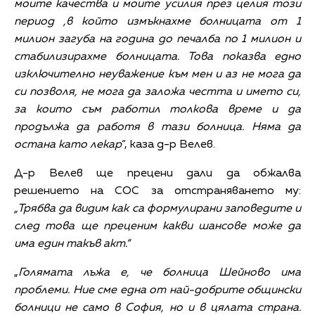
моите качества и моите усилия през целия този
период ,в който измъкнахме болницата от 1
милион загуба на година до печалба по 1 милион и
стабилизирахме болницата. Това показва едно
изключително неуважение към мен и аз не мога да
си позволя, не мога да заложа честта и името си,
за които съм работил толкова време и да
продължа да работя в тази болница. Няма да
остана като лекар
“, каза д-р Велев.
Д-р Велев ще прецени дали да обжалва
решението на СОС за отстраняването му:
„Трябва да видим как са формулирани заповедите и
след това ще преценим какви шансове може да
има един такъв акт.“
„
Голямата лъжа е, че болница Шейново има
проблеми. Ние сме една от най-добрите общински
болници не само в София, но и в цялата страна.