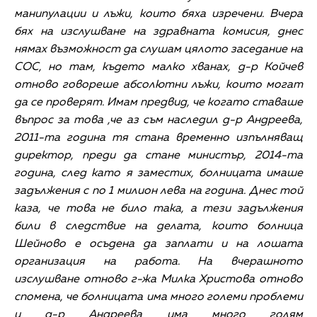
манипулации и лъжи, които бяха изречени. Вчера
бях на изслушване на здравната комисия, днес
нямах възможност да слушам цялото заседание на
СОС, но там, където малко хванах, д-р Койчев
отново говореше абсолютни лъжи, които могат
да се проверят. Имам предвид, че когато ставаше
въпрос за това ,че аз съм наследил д-р Андреева,
2011-та година тя стана временно изпълняващ
директор, преди да стане министър, 2014-та
година, след като я заместих, болницата имаше
задължения с по 1 милион лева на година. Днес той
каза, че това не било така, а тези задължения
били в следствие на делата, които болница
Шейново е осъдена да заплати и на лошата
организация на работа. На вчерашното
изслушване отново г-жа Милка Христова отново
спомена, че болницата има много големи проблеми
и д-р Андреева има много голям