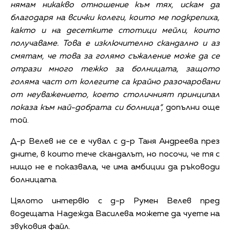
нямам никакво отношение към тях, искам да
благодаря на всички колеги, които ме подкрепиха,
както и на десетките стотици мейли, които
получаваме. Това е изключително скандално и аз
смятам, че това за голямо съжаление може да се
отрази много тежко за болницата, защото
голяма част от колегите са крайно разочаровани
от неуважението, което столичният принципал
показа към най-добрата си болница“,
допълни още
той.
Д-р Велев не се е чувал с д-р Таня Андреева през
дните, в които тече скандалът, но посочи, че тя с
нищо не е показвала, че има амбиции да ръководи
болницата.
Цялото интервю с д-р Румен Велев пред
водещата Надежда Василева можете да чуете на
звуковия файл.