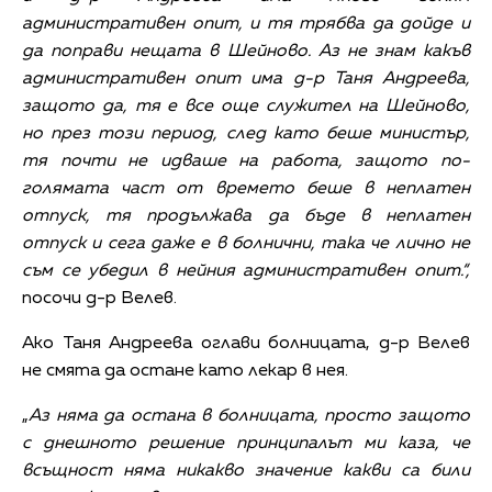
административен опит, и тя трябва да дойде и
да поправи нещата в Шейново. Аз не знам какъв
административен опит има д-р Таня Андреева,
защото да, тя е все още служител на Шейново,
но през този период, след като беше министър,
тя почти не идваше на работа, защото по-
голямата част от времето беше в неплатен
отпуск, тя продължава да бъде в неплатен
отпуск и сега даже е в болнични, така че лично не
съм се убедил в нейния административен опит.“,
посочи д-р Велев.
Ако Таня Андреева оглави болницата, д-р Велев
не смята да остане като лекар в нея.
„
Аз няма да остана в болницата, просто защото
с днешното решение принципалът ми каза, че
всъщност няма никакво значение какви са били