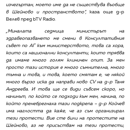
изчегъртан, моето име да не съществува въобще
в Шейново и пространството“,
каза още д-р
Велев пред bTV Radio.
„Миналата седмица министърът на
здравеопазването ме смени в Консултативния
съвет по АГ към министерството, това са хора,
които са национални консултанти, които трябва
да имаме много голям клиничен опит. За мен
просто тази история е много съмнителна, много
тъмна и това, и това, което смятам е, че някой
много бързо иска да направи ново CV
на д-р Таня
Андреева. И това ще се види съвсем скоро, но
начинът, по който се подходи към мен, начина, по
който пренебрегнаха тази подкрепа – д-р Койчев
има наглостта да каже, че аз съм организирал
тези протести. Вие сте били на протестите на
Шейново, аз не присъствам на тези протести,