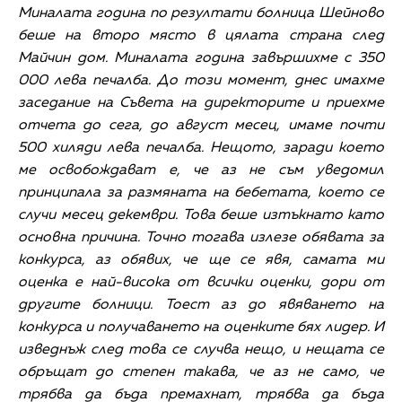
Миналата година по резултати болница Шейново
беше на второ място в цялата страна след
Майчин дом. Миналата година завършихме с 350
000 лева печалба. До този момент, днес имахме
заседание на Съвета на директорите и приехме
отчета до сега, до август месец, имаме почти
500 хиляди лева печалба. Нещото, заради което
ме освобождават е, че аз не съм уведомил
принципала за размяната на бебетата, което се
случи месец декември. Това беше изтъкнато като
основна причина. Точно тогава излезе обявата за
конкурса, аз обявих, че ще се явя, самата ми
оценка е най-висока от всички оценки, дори от
другите болници. Тоест аз до явяването на
конкурса и получаването на оценките бях лидер. И
изведнъж след това се случва нещо, и нещата се
обръщат до степен такава, че аз не само, че
трябва да бъда премахнат, трябва да бъда