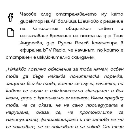
Часове след отстраняването му като
директор на АГ болница Шейново с решение
на Столичния общинския съвет и
назначаване временно на поста на д-р Таня
Андреева, д-р Румен Велев коментира в
ефира на bTV Radio, че начинът, по който е
отстранен е изключително скандален.
„Някакво логично обяснение за това нямам, освен
това да бъде някаква политическа поръчка,
защото всичко това, което се случи, начинът, по
който се случи е изключително скандален и бих
казал, дори с криминални елементи. Имам предвид
това, че се оказа, че не само процедурата е
нарушена, оказа се, че протоколите са
манипулирани, фалшифицирани и те затова не ми
се показват, не се показват и на никой. От тези