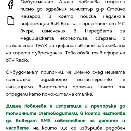
Омбудсманът Диана Ковачева изпрати
писмо до здравния министър д-р Стойчо
Кацаров, в което поиска надлежна
информация във връзка с приетите от МС
вчера изменения в Наредбата за
медицинската експертиза, свързани с
пожизнения ТЕЛК за дефинитивните заболявания
на хората с увреждания. Това обяви тя в ефира на
bTV Radio.
Омбудсманът припомни, че именно след нейната
препоръка здравното министерство е
инициирало въпросната промяна, която тя
определи като положителна стъпка.
Диана Ковачева
е изпратила
и
препоръка до
топлинните счетоводители, в която настоява
да въведат SMS известяване за датите и
часовете
, на които ще се извършва редовен