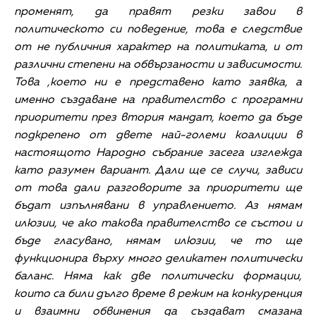
променят, да правят резки завои в
политическото си поведение, това е следствие
от не публичния характер на политиката, и от
различни степени на обвързаности и зависимости.
Това ,което ни е представено като заявка, а
именно създаване на правителство с програмни
приоритети през втория мандат, което да бъде
подкрепено от двете най-големи коалиции в
настоящото Народно събрание засега изглежда
като разумен вариант. Дали ще се случи, зависи
от това дали разговорите за приоритети ще
бъдат изпълнявани в управлението. Аз нямам
илюзии, че ако такова правителство се състои и
бъде гласувано, нямам илюзии, че то ще
функционира върху много деликатен политически
баланс. Няма как две политически формации,
които са били дълго време в режим на конкуренция
и взаимни обвинения да създават смазана