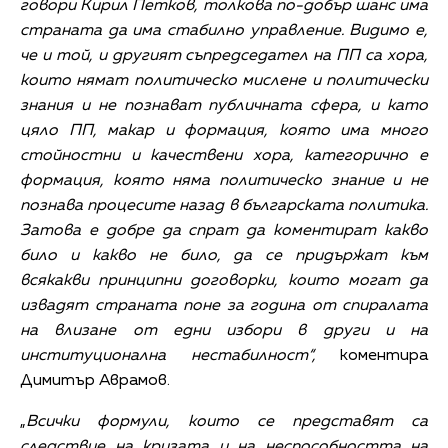
говори Кирил Петков, толкова по-добър шанс има
страната да има стабилно управление. Видимо е,
че и той, и другият съпредседател на ПП са хора,
които нямат политическо мислене и политически
знания и не познават публичната сфера, и като
цяло ПП, макар и формация, която има много
стойностни и качествени хора, категорично е
формация, която няма политическо знание и не
познава процесите назад в българската политика.
Затова е добре да спрат да коментират какво
било и какво не било, да се придържат към
всякакви принципни договорки, които могат да
извадят страната поне за година от спиралата
на влизане от едни избори в други и на
институционална нестабилност“,
коментира
Димитър Аврамов.
„
Всички формули, които се представят са
следствие на кризата и на неспособността на