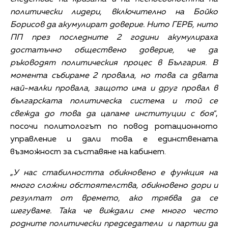
политически лидери, включително на Бойко
Борисов да акумулират доверие. Нито ГЕРБ, нито
ПП през последните 2 години акумулираха
достатъчно обществено доверие, че да
ръководят политическия процес в България. В
момента събираме 2 провала, но това са двата
най-малки провала, защото има и друг провал в
българската политическа система и той се
свежда до това да цапаме институции с боя
“,
посочи политологът по повод ротационното
управление и дали това е единствената
възможност за съставяне на кабинет.
„
У нас стабилността обикновено е функция на
много сложни обстоятелства, обикновено дори и
резултат от времето, ако трябва да се
шегуваме. Така че виждали сме много често
родните политически председатели и партии да