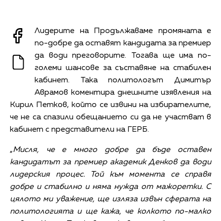
Лидерите на Продължаваме промяната е
по-добре да оставят кандидата за премиер
да води преговорите. Тогава ще има по-
големи шансове за съставяне на стабилен
кабинет. Така политологът Димитър
Аврамов коментира днешните изявления на
Кирил Петков, който се извини на избирателите,
че не са спазили обещанието си да не участват в
кабинет с представители на ГЕРБ.
„
Мисля, че е много добре да бъде оставен
кандидатът за премиер академик Денков да води
лидерския процес. Той към момента се справя
добре и стабилно и няма нужда от мажоретки. С
цялото ми уважение, ще изляза извън сферата на
политологията и ще кажа, че колкото по-малко