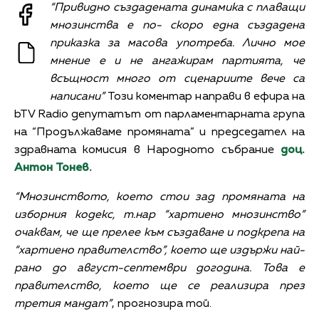
“Привидно създадената динамика с плаващи
мнозинства е по- скоро една създадена
приказка за масова употреба. Лично мое
мнение е и не ангажирам партията, че
всъщност много от сценариите вече са
написани”
Този коментар направи в ефира на
bTV Radio депутатът от парламентарната група
на “Продължаваме промяната” и председател на
здравната комисия в Народното събрание
доц.
Антон Тонев.
“Мнозинството, което стои зад промяната на
изборния кодекс, т.нар “хартиено мнозинство”
очаквам, че ще прелее към създаване и подкрепа на
“хартиено правителство”, което ще издържи най-
рано до август-септември догодина. Това е
правителство, което ще се реализира през
третия мандат”
, прогнозира той.