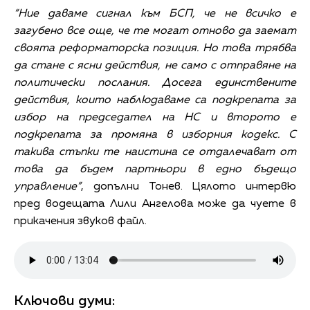
“Ние даваме сигнал към БСП, че не всичко е
загубено все още, че те могат отново да заемат
своята реформаторска позиция. Но това трябва
да стане с ясни действия, не само с отправяне на
политически послания. Досега единствените
действия, които наблюдаваме са подкрепата за
избор на председател на НС и второто е
подкрепата за промяна в изборния кодекс. С
такива стъпки те наистина се отдалечават от
това да бъдем партньори в едно бъдещо
управление”
, допълни Тонев. Цялото интервю
пред водещата Лили Ангелова може да чуете в
прикачения звуков файл.
Ключови думи: