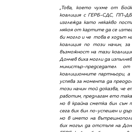
„Това, което чухме от Бойк
коалиция с ГЕРБ-СДС, ПП-ДБ
изглежда като някакво пост
някоя от картите да се изтег
би могло и че това е ходът н
коалиция по този начин, з
възможност на тази коалиция
Дончев биха могли да изпълн
министър-председател о
коалиционните партньори, а 
успява за момента да преодо
този начин той доказва, че е
работим, предлагам ето такав
но в крайна сметка бил съм 
сега бих бил по-успешен и дъ
но в името на вътрешнопол
бих могъл да отстъпя на Дон