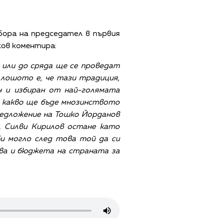
бора на председател в първия
ков коментира:
 или до сряда ще се проведат
, лошото е, че тази традиция,
 и избиран от най-голямата
ък какво ще бъде мнозинството
предложение на Тошко Йорданов
. Силви Кирилов остане като
би могло след това той да си
ва и бюджета на страната за