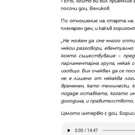
ГЕРБ, който би бил приемлив 
посочи доц. Великов.
По отношение на старта на н
пленарен ден, и какъв хоризо
„Не можем да сме много опти
някои разговори, евентуално 
която съществуваше – пред
парламентарна група, някак с
изобщо. Бих очаквал да се по
не е лишено от някаква лог
временен, като технически, 
подаде оставката, когато и
догодина, и правителството, 
Цялото интервю с доц. Борисл