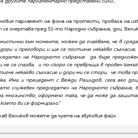
за другите парламентарно представени сили.“,
овия парламент на фона на протести, провала на из
нт се очертава пред 51-то Народно събрание, доц. Вели
мистични към момента, можем да очакваме, че в сряда
дори и преговори и ще се постигне някакво съгласие
седател на Народното събрание да бъде предложен
и не се спазва, и по-скоро се превръща в пробен кам
стигне някакво съгласие и дори ми се стори, че това 
ика. Има и прецедент с Вежди Рашидов, сега ако доц
като служебен председател на Народното събрание, 
ма мнозинство, оформено така, че да може да защита
което би се формирало.“
ав Великов можете да чуете на звуковия файл.