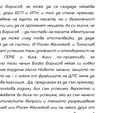
о Борисов, че може да се създаде някаква
, дори БСП и ИТН, и той да стане премиер,
авяне на карти на масата, но с възможност
ли или да се променят нещата. Аз си мисля, че
а Борисов - да постави на масата евентуална
а да може след това отстъпвайки, да даде
 да се състои. И Росен Желязков, и Томислав
яват успешно тази длъжност и отговорност на
т ГЕРБ и биха били по-приемливи за
по този начин Бойко Борисов някак си ловко
лее кордона около Новото начало, защото по
то на – с никоя от фракциите на ДПС няма да
а коалиция. Да, предлагам аз да съм премиер,
толкова години, бил съм успешен, вероятно и
ржавата би била по-успешна, ако аз съм начело
итическите въпроси и тяхното разрешаване
чев или Росен Желязков или на някой друг от