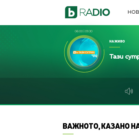
НО
06:00
|
09:30
НА ЖИВО
Тази сут
ВАЖНОТО, КАЗАНО НА