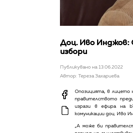
Доц. Иво Инджов:
избори
Публикувано на 13.06.2022
Автор: Тереза Захариева
Опозицията, в лицето 
правителството преди
изрази в ефира на b
комуникации доц. Иво И
„А може би правителс