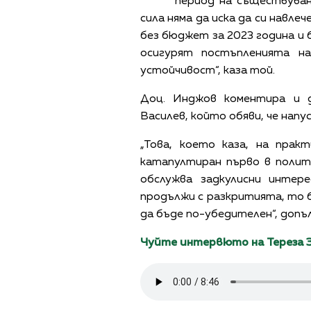
период на съществуван
сила няма да иска да си навле
без бюджет за 2023 година и 
осигурят постъпленията н
устойчивост“, каза той.
Доц. Инджов коментира и 
Василев, който обяви, че напу
„Това, което каза, на прак
катапултиран първо в полит
обслужва задкулисни интер
продължи с разкритията, то б
да бъде по-убедителен“, допъ
Чуйте интервюто на Тереза З