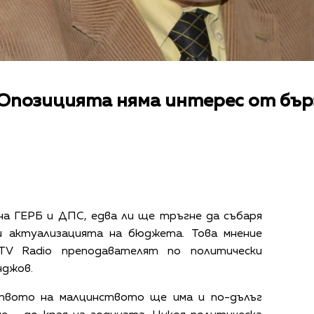
 Опозицията няма интерес от бър
на ГЕРБ и ДПС, едва ли ще тръгне да събаря
 актуализацията на бюджета. Това мнение
TV Radio преподавателят по политически
нджов.
твото на малцинството ще има и по-дълъг