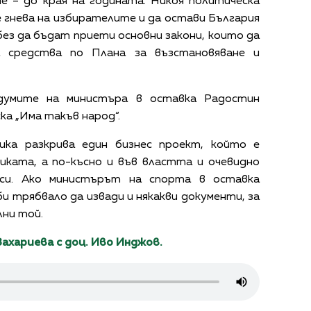
е – до края на годината. Никоя политическа
че гнева на избирателите и да остави България
без да бъдат приети основни закони, които да
а средства по Плана за възстановяване и
думите на министъра в оставка Радостин
ска „Има такъв народ“.
тика разкрива един бизнес проект, който е
иката, а по-късно и във властта и очевидно
еси. Ако министърът на спорта в оставка
и трябвало да извади и някакви документи, за
лни той.
ахариева с доц. Иво Инджов.