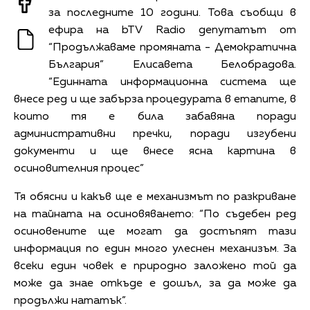
за последните 10 години. Това съобщи в
ефира на bTV Radio депутатът от
“Продължаваме промяната - Демократична
България” Елисавета Белобрадова.
“Единната информационна система ще
внесе ред и ще забърза процедурата в етапите, в
които тя е била забавяна поради
административни пречки, поради изгубени
документи и ще внесе ясна картина в
осиновителния процес”
Тя обясни и какъв ще е механизмът по
разкриване
на
тайната
на
осиновяването:
“По съдебен ред
осиновените ще могат да достъпят тази
информация по един много улеснен механизъм. За
всеки един човек е природно заложено той да
може да знае откъде е дошъл, за да може да
продължи нататък”.