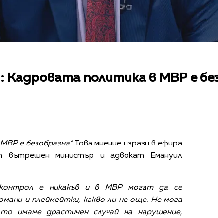
: Кадровата политика в МВР е бе
МВР е безобразна”
Това мнение изрази в ефира
т вътрешен министър и адвокат Емануил
 контрол е никакъв и в МВР могат да се
омани и плеймейтки, какво ли не още. Не мога
ато имаме драстичен случай на нарушение,