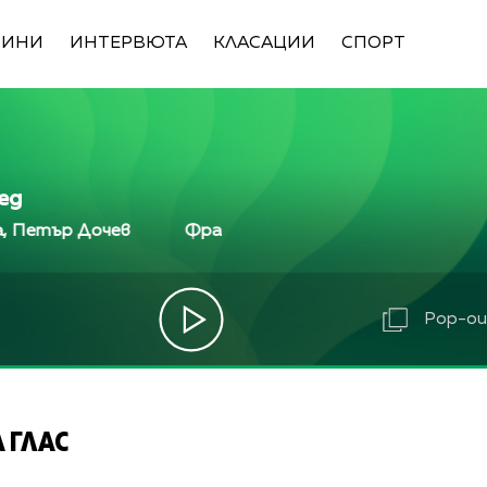
ВИНИ
ИНТЕРВЮТА
КЛАСАЦИИ
СПОРТ
ед
р Дочев
Франциска Йорданова, Зейнеб Маджурова
р Дочев
Франциска Йорданова, Зейнеб Маджурова
ова, Оля Маринова, Петър Дочев
Франциска Йорд
Pop-out
 ГЛАС