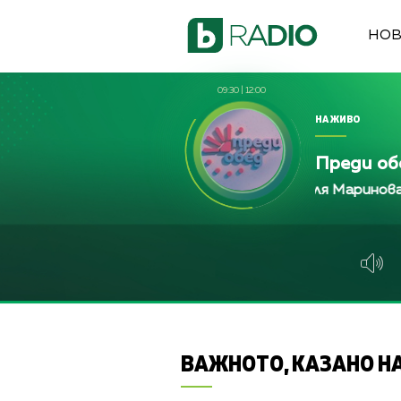
НО
09:30
|
12:00
НА ЖИВО
Преди об
а Йорданова, Зейнеб Маджурова, Оля Маринова, Петъ
а Йорданова, Зейнеб Маджурова, Оля Маринова, Петъ
Франциска Йорданова, Зейнеб Маджур
ВАЖНОТО, КАЗАНО НА