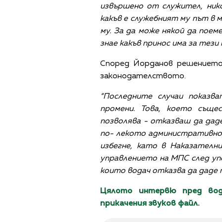
извършено от служител, никой
какъв е служебният му път в
му. За да може някой да поем
знае какъв принос има за тези
Според Йорданов решението
законодателството.
“Последните случаи показв
промени. Това, което съще
позволява - отказваш да дад
по- лекото административно 
избегне, като в Наказателн
управлението на МПС след упо
които водач отказва да даде 
Цялото интервю пред вод
прикачения звуков файл.