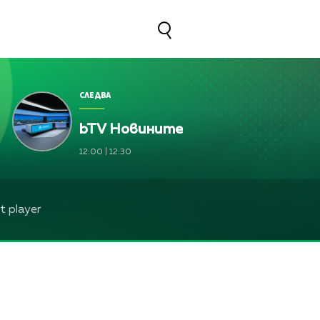
СЛЕДВА
bTV Новините
, Оля Маринова, Петър Дочев
12:00
|
12:30
, Оля Маринова, Петър Дочев
анова, Зейнеб Маджурова, Оля Маринова, Петър Доче
 player