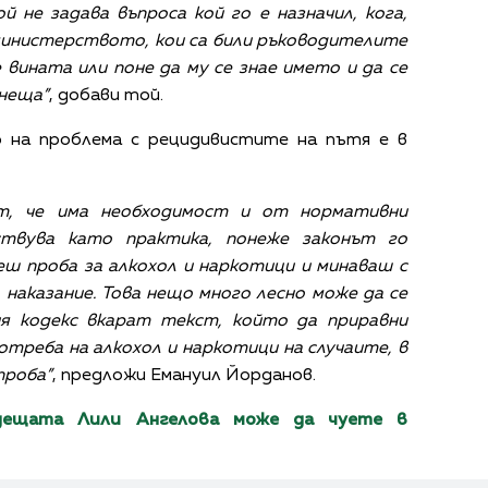
 не задава въпроса кой го е назначил, кога,
 министерството, кои са били ръководителите
е вината или поне да му се знае името и да се
 неща”
, добави той.
 на проблема с рецидивистите на пътя е в
ат, че има необходимост и от нормативни
ствува като практика, понеже законът го
еш проба за алкохол и наркотици и минаваш с
наказание. Това нещо много лесно може да се
ия кодекс вкарат текст, който да приравни
треба на алкохол и наркотици на случаите, в
проба”
, предложи Емануил Йорданов.
ещата Лили Ангелова може да чуете в