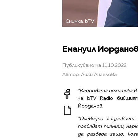
Снимка: bTV
Емануил Йорданов
Публикувано на 11.10.2022
Автор: Лили Ангелова
“Кадровата политика в 
на bTV Radio бившия
Йорданов.
”Очевидно кадровият
появяват пияници, нарк
да разбера защо, ког