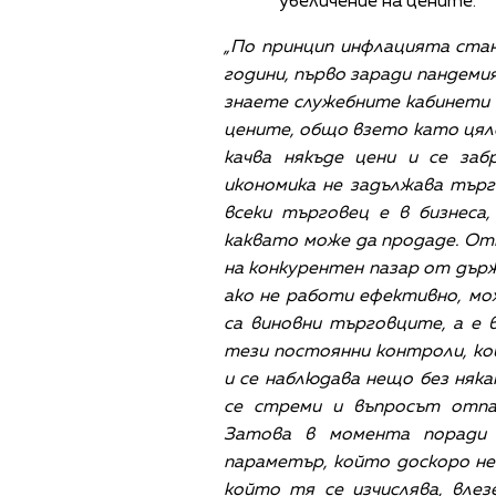
увеличение на цените.
„По принцип инфлацията ста
години, първо заради пандеми
знаете служебните кабинети 
цените, общо взето като цяло
качва някъде цени и се заб
икономика не задължава търг
всеки търговец е в бизнеса
каквато може да продаде. От
на конкурентен пазар от дър
ако не работи ефективно, мож
са виновни търговците, а е 
тези постоянни контроли, к
и се наблюдава нещо без ня
се стреми и въпросът отпа
Затова в момента поради 
параметър, който доскоро не 
който тя се изчислява, вле