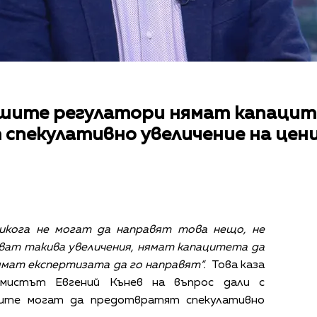
ашите регулатори нямат капацит
спекулативно увеличение на цен
икога не могат да направят това нещо, не
ат такива увеличения, нямат капацитета да
ямат експертизата да го направят“.
Това каза
омистът Евгений Кънев на въпрос дали с
рите могат да предотвратят спекулативно