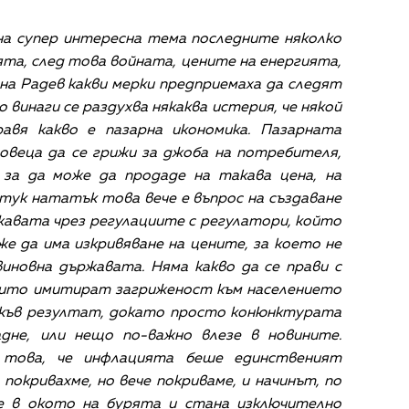
на супер интересна тема последните няколко
ята, след това войната, цените на енергията,
на Радев какви мерки предприемаха да следят
 винаги се раздухва някаква истерия, че някой
равя какво е пазарна икономика. Пазарната
овеца да се грижи за джоба на потребителя,
, за да може да продаде на такава цена, на
тук нататък това вече е въпрос на създаване
жавата чрез регулациите с регулатори, който
е да има изкривяване на цените, за което не
виновна държавата. Няма какво да се прави с
оито имитират загриженост към населението
какъв резултат, докато просто конюнктурата
дне, или нещо по-важно влезе в новините.
това, че инфлацията беше единственият
покривахме, но вече покриваме, и начинът, по
зе в окото на бурята и стана изключително