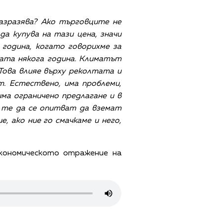
разразява? Ако търговците не
да купува на тази цена, значи
година, когато говорихме за
щата някога година. Климатът
 Това влияе върху реколтата и
т. Естествено, има проблеми,
има ограничено предлагане и в
 те да се опитват да вземат
 ако ние го смачкаме и него,
икономическото отражение на