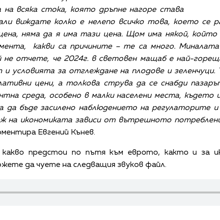
а на всяка стока, която дръпне нагоре става
али виждате колко е нелепо всичко това, което се 
на, няма да я има тази цена. Щом има някой, който 
мента, какви са причините – те са много. Миналата 
 не отчете, че 2024г. в световен мащаб е най-горе
 и условията за отглеждане на плодове и зеленчуци.
лативни цени, а толкова струва да се снабди пазаръ
тна среда, особено в малки населени места, където 
 да бъде засилено наблюдението на регулаторите и
ж на икономиката зависи от вътрешното потребление,
ментира Евгений Кънев.
 какво предстои по пътя към еврото, както и за 
ожете да чуете на следващия звуков файл.