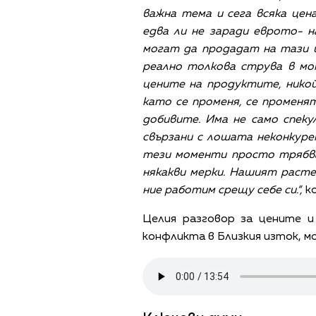
важна тема и сега всяка цен
едва ли не заради еврото- н
могат да продадат на тази це
реално толкова струва в мо
цените на продуктите, никой
като се променя, се променят
добивите. Има не само спеку
свързани с лошата неконкурен
тези моменти просто трябва
някакви мерки. Нашият расте
ние работим срещу себе си.“,
ко
Целия разговор за цените и
конфликта в Близкия изток, м