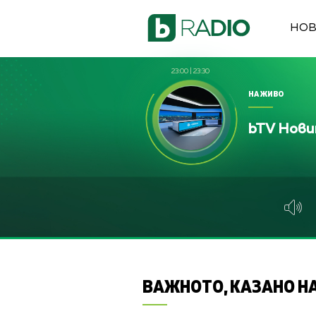
НО
23:00
|
23:30
НА ЖИВО
bTV Нов
ВАЖНОТО, КАЗАНО НА