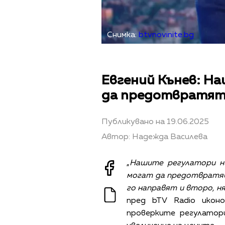
Снимка:
btvnovinite.bg
Евгений Кънев: Н
да предотвратят 
Публикувано на 19.06.2025
Автор: Надежда Василева
„
Нашите регулатори н
могат да предотвратяв
го направят и второ, н
пред bTV Radio икон
проверките регулато