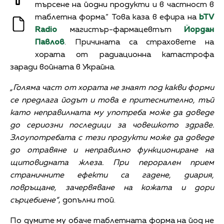
търсене на йодни продукти и в частност в
таблетна форма.“ Това каза в ефира на
bTV
Radio
магистър-фармацевтът
Йордан
Павлов
. Причината са страховете на
хората от радиационна катастрофа
заради войната в Украйна.
„Голяма част от хората не знаят под какви форми
се предлага йодът и това е притеснително, тъй
като неправилната му употреба може да доведе
до сериозни последици за човешкото здраве.
Злоупотребата с тези продукти може да доведе
до отравяне и неправилно функциониране на
щитовидната жлеза. При перорален прием
страничните ефекти са гадене, диария,
повръщане, зачервяване на кожата и дори
сърцебиене“
, допълни той.
По думите му обаче таблетната форма на йод не