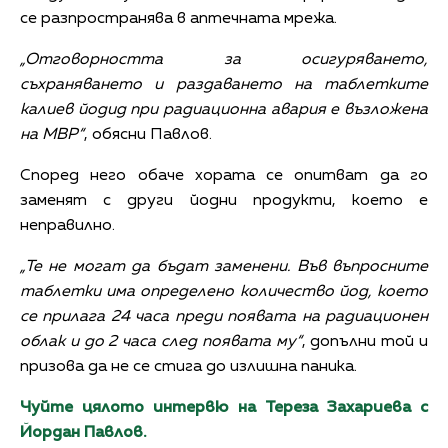
се разпространява в аптечната мрежа.
„Отговорността за осигуряването,
съхраняването и раздаването на таблетките
калиев йодид при радиационна авария е възложена
на МВР“
, обясни Павлов.
Според него обаче хората се опитват да го
заменят с други йодни продукти, което е
неправилно.
„Те не могат да бъдат заменени. Във въпросните
таблетки има определено количество йод, което
се прилага 24 часа преди появата на радиационен
облак и до 2 часа след появата му“
, допълни той и
призова да не се стига до излишна паника.
Чуйте цялото интервю на Тереза Захариева с
Йордан Павлов.