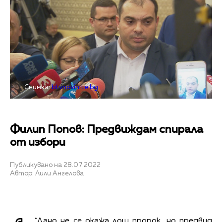
Снимка:
btvnovinite.bg
Филип Попов: Предвиждам спирала
от избори
Публикувано на 28.07.2022
Автор: Лили Ангелова
“Дано не се окажа лош пророк, но предвид