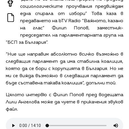
социологическите проучвания предвиждам
една спирала от избори” Това каза в
предаването на bTV Radio “Важното, казано
на глас”
Филип Попов, заместник-
председател на парламентарната група на
“БСП за България”.
“Ние ще направим абсолютно всичко възможно в
следващия парламент да има стабилна коалиция,
която да се бори с корупцията в България. Но не
ми се вижда възможно в следващия парламент да
бъде съставена такава коалиция”, допълни той.
Цялото интервю с Филип Попов пред водещата
Лили Ангелова може да чуете в прикачения звуков
файл.