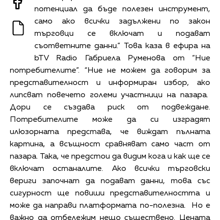
потенциал да бъде полезен инструмент,
само ако всички задължени по закон
търговци се включат и подават
съответните данни.” Това каза в ефира на
bTV Radio Габриела Руменова от “Ние
потребителите”. “Ние не можем да говорим за
представителност и информиран избор, ако
липсват повечето големи участници на пазара.
Дори се създава риск от подвеждане.
Потребителите може да си изградят
илюзорната представа, че виждат пълната
картина, а всъщност сравняват само част от
пазара. Така, че предстои да видим кога и как ще се
включат останалите. Ако всички търговски
вериги започнат да подават данни, това със
сигурност ще повиши представителността и
може да направи платформата по-полезна. Но е
важно да отбележим нещо съществено. Цената