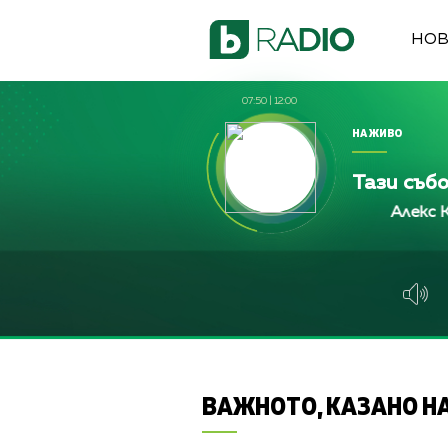
НО
07:50
|
12:00
НА ЖИВО
Тази съб
Алекс Кръстев
Алекс Кръстев
Алекс Кръсте
ВАЖНОТО, КАЗАНО НА