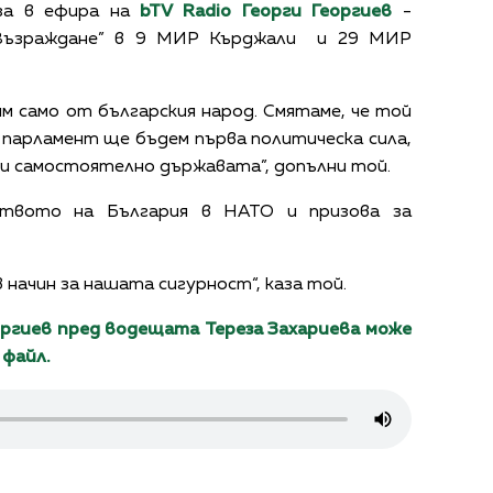
аза в ефира на
bTV Radio Георги Георгиев
-
Възраждане” в 9 МИР Кърджали и 29 МИР
м само от българския народ. Смятаме, че той
 парламент ще бъдем първа политическа сила,
 и самостоятелно държавата”, допълни той.
нството на България в НАТО и призова за
 начин за нашата сигурност“, каза той.
оргиев пред водещата Тереза Захариева може
 файл.