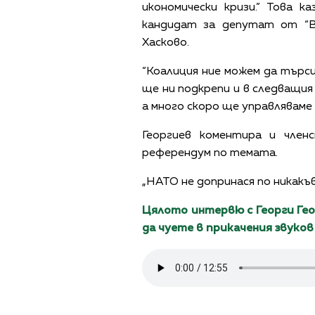
икономически кризи.” Това к
кандидат за депутат от “
Хасково.
“Коалиция ние можем да търси
ще ни подкрепи и в следващия
а много скоро ще управляваме
Георгиев коментира и чле
референдум по темата.
„НАТО не допринася по никакъв
Цялото интервю с Георги Ге
да чуете в прикачения звуков