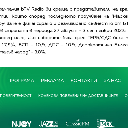
кампания bTV Radio ви срещa с представители на гра
тии, които според последното проучване на "Марке
учване е финансирано и реализирано съвместно от Б
 в страната в периода 27 август - 3 септември 2022г
поред него, ако изборите бяха днес ГЕРБ/СДС биха п
17,8%, БСП - 10,9, ДПС - 10.9, Демократична Българи
 такъв народ” - 3.8%.
ПРОГРАМА
РЕКЛАМА
КОНТАКТИ
ЗА НАС
 ПОВЕРИТЕЛНОСТ
КОДЕКС ЗА ПОВЕДЕНИЕ НА ДОСТАВЧИЦИТЕ
О