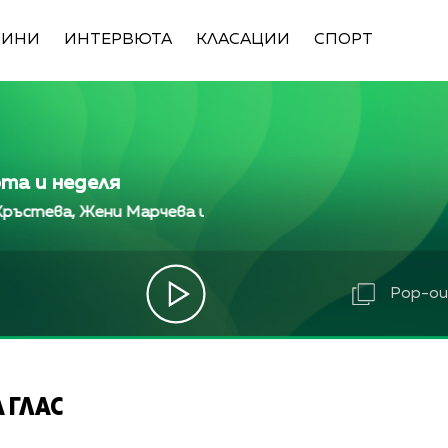
ВИНИ
ИНТЕРВЮТА
КЛАСАЦИИ
СПОРТ
ота и неделя
а, Жени Марчева и Диана Любенова
Алекс Кръстев
а, Жени Марчева и Диана Любенова
Алекс Кръстев
ва, Жени Марчева и Диана Любенова
Алекс Кръст
Pop-out
 ГЛАС