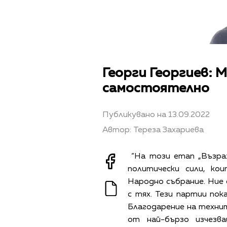
Георги Георгиев: 
самостоятелно
Публикувано на 13.09.2022
Автор: Тереза Захариева
“На този етап „Възраж
политически сили, ко
Народно събрание. Ние 
с тях. Тези партии пок
Благодарение на технит
от най-бързо изчезв