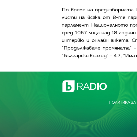
По време на предизборната 
листи на всяка от 8-те пар
парламент. Националното про
сред 1067 лица над 18 години
интервю и онлайн анкета. С
“Продължаваме промяната” - 
“Български възход” - 4.7; “Има
ПОЛИТИКА ЗА