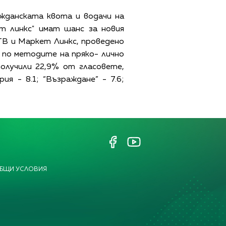
жданската квота и водачи на
т линкс" имат шанс за новия
ТВ и Маркет Линкс, проведено
. по методите на пряко- лично
олучили 22,9% от гласовете,
я - 8.1; “Възраждане” - 7.6;
БЩИ УСЛОВИЯ