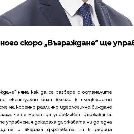
Много скоро „Възраждане“ ще упра
дане“ няма как да се разбере с останалите
ито евентуално биха влезли в следващото
сме на коренно различно идеологично виждане
азаха, че не могат да управляват държавата.
е управления докараха държавата ни до една
ащите и вкараха държавата ни в редица