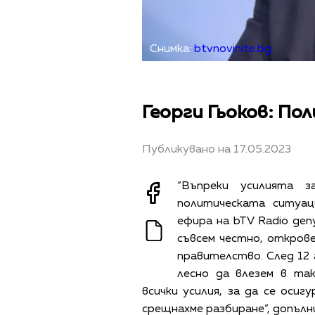
Снимка:
btvnovinite.bg
Георги Гьоков: По
Публикувано на 17.05.2023
“Въпреки усилията 
политическата ситуац
ефира на bTV Radio де
съвсем честно, открове
правителство. След 12 г
лесно да влезем в та
всички усилия, за да се осиг
срещнахме разбиране”, допълн