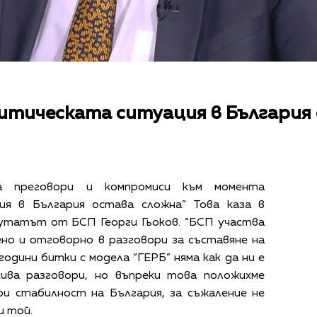
литическата ситуация в България
за преговори и компромиси към момента
ия в България остава сложна” Това каза в
путатът от БСП Георги Гьоков. “БСП участва
но и отговорно в разговори за съставяне на
одини битки с модела “ГЕРБ” няма как да ни е
кива разговори, но въпреки това положихме
ури стабилност на България, за съжаление не
и той.