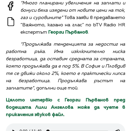
“Много планирани увеличения на заплати и
бонуси бяха изядени от новите цени на ток,
газ и суровините”
Това заяви в предаването
“Важното, казано на глас” по bTV Radio HR
експертът
Георги Първанов
.
“Продължава тенденцията за недостиг на
работна ръка. Има изключително ниска
безработица, да оставим средната за страната,
която продължава да е под 5%. В София и Пловдив
тя се движи около 2%, което е практически липса
на безработица. Продължава ръстът на
заплатите”
, допълни още той.
Цялото интервю с Георги Първанов пред
водещата Лили Ангелова може да чуете в
прикачения звуков файл.