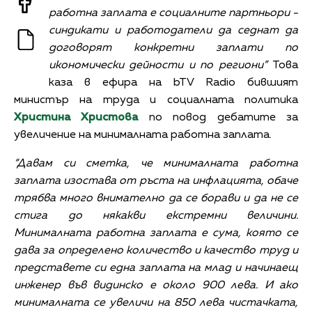
работна заплата е социалните партньори -
синдикати и работодатели да седнат да
договорят конкретни заплати по
икономически дейности и по региони”
Това
каза в ефира на bTV Radio бившият
министър на труда и социалната политика
Христина Христова
по повод дебатите за
увеличение на минималната работна заплата.
“Давам си сметка, че минималната работна
заплата изостава от ръста на инфлацията, обаче
трябва много внимателно да се борави и да не се
стига до някакви екстремни величини.
Минималната работна заплата е сума, която се
дава за определено количество и качество труд и
представете си една заплата на млад и начинаещ
инженер във видинско е около 900 лева. И ако
минималната се увеличи на 850 лева чистачката,