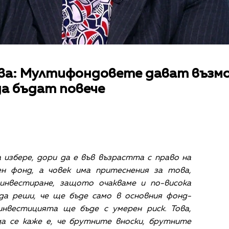
ва: Мултифондовете дават възм
да бъдат повече
 избере, дори да е във възрастта с право на
ен фонд, а човек има притеснения за това,
инвестиране, защото очакваме и по-висока
да реши, че ще бъде само в основния фонд-
инвестицията ще бъде с умерен риск. Това,
а се каже е, че брутните вноски, брутните