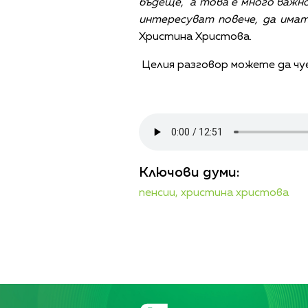
бъдеще, а това е много важно
интересуват повече, да имат
Христина Христова.
Целия разговор можете да чу
Ключови думи:
пенсии,
христина христова