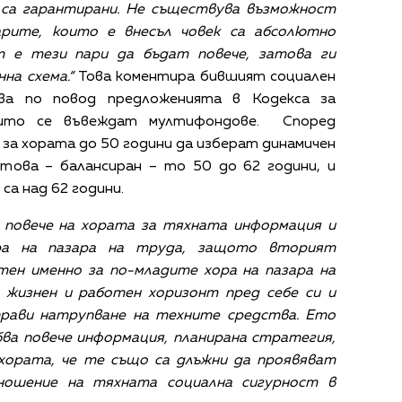
е са гарантирани. Не съществува възможност
арите, които е внесъл човек са абсолютно
т е тези пари да бъдат повече, затова ги
на схема.“
Това коментира бившият социален
ва по повод предложенията в Кодекса за
които се въвеждат мултифондове. Според
за хората до 50 години да изберат динамичен
 това – балансиран – то 50 до 62 години, и
са над 62 години.
 повече на хората за тяхната информация и
ра на пазара на труда, защото вторият
тен именно за по-младите хора на пазара на
 жизнен и работен хоризонт пред себе си и
прави натрупване на техните средства. Ето
бва повече информация, планирана стратегия,
 хората, че те също са длъжни да проявяват
ношение на тяхната социална сигурност в