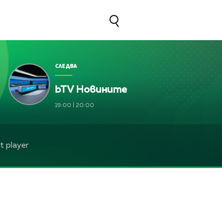
СЛЕДВА
bTV Новините
силева и Лили Ангелова
19:00
|
20:00
 player