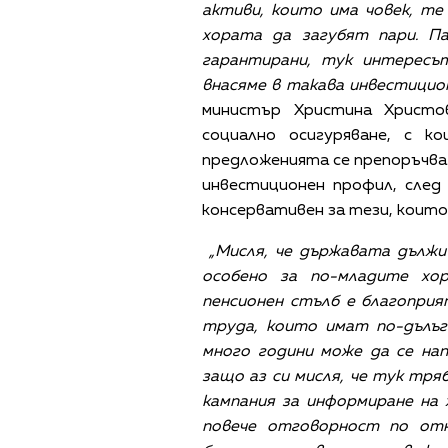
активи, които има човек, т
хората да загубят пари. П
гарантирани, тук интересъ
внасяме в такава инвестицион
министър Христина Христо
социално осигуряване, с 
предложенията се препоръчва 
инвестиционен профил, след
консервативен за тези, които 
„Мисля, че държавата дължи
особено за по-младите хо
пенсионен стълб е благоприя
труда, които имат по-дълъг
много години може да се на
защо аз си мисля, че тук тря
кампания за информиране на
повече отговорност по от