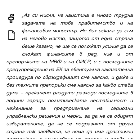
„Аз си мисля, че наистина е много трудна
задачата на това правителство и на
финансовия министър. Не бих искала да съм
на негово място, защото от една страна
беше казано, че ще се положат усилия да се
сложат финансите в ред, ние и от
препоръките на МВФ и на ОИСР, и с последните
предупреждения на ЕК за евентуална наказателна
процедура по свръхдефицит сме наясно, и даже и
без техните препоръки сме наясно за какво става
дума – прекалено раздути разходи последните 5
години заради политическата нестабилност и
нежелание за предприемане на сериозни
управленски решения и мерки, за да не се обидят
избирателите, да не се подразнят, от друга
страна пък заявката, че няма да има драстични