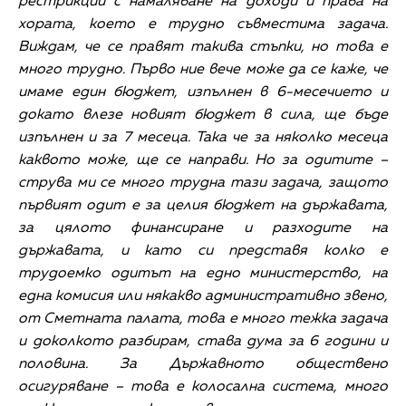
рестрикции с намаляване на доходи и права на
хората, което е трудно съвместима задача.
Виждам, че се правят такива стъпки, но това е
много трудно. Първо ние вече може да се каже, че
имаме един бюджет, изпълнен в 6-месечието и
докато влезе новият бюджет в сила, ще бъде
изпълнен и за 7 месеца. Така че за няколко месеца
каквото може, ще се направи. Но за одитите –
струва ми се много трудна тази задача, защото
първият одит е за целия бюджет на държавата,
за цялото финансиране и разходите на
държавата, и като си представя колко е
трудоемко одитът на едно министерство, на
една комисия или някакво административно звено,
от Сметната палата, това е много тежка задача
и доколкото разбирам, става дума за 6 години и
половина. За Държавното обществено
осигуряване – това е колосална система, много