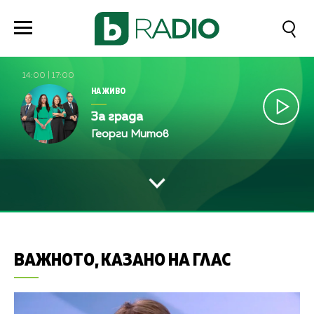
14:00
|
17:00
НА ЖИВО
За града
Георги Митов
ВАЖНОТО, КАЗАНО НА ГЛАС