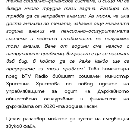
тежка социално-финансова система, и също ми се
вижда много трудна тази задача. Разбира се,
трябва да се направят анализи. Аз мисля, че има
доста анализи по темата, чакахме още миналата
година анализ на пенсионно-осигурителната
система и нейната стабилност, не получихме
този анализ. Вече от години сме наясно с
натрупаните проблеми, въпросът е да се посочат
във вид, в който да се каже какво ще се
предприеме за този проблем.“
Това коментира
пред bTV Radio бившият социален министър
Христина Христова по повод идеите на
управляващите за одит на Държавното
обществено осигуряване и финансите на
държавата от 2020-та година насам.
Целия разговор можете да чуете на следващия
звуков файл.