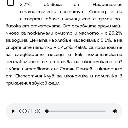
2,7%, обявиха от Националния
статистически институт. Според някои
експерти, обаче инфлацията е далеч по-
висока от отчетената. От основните храни най-
много са поскъпнали олиото и маслото – с 26,2%
за година. Цената на хляба е нараснала с 5,1%, а на
спиртните напитки – с 4,2%. Kакви са прогнозите
за следващите месеци и как политическата
нестабилност се отразява на икономиката ни?
Чуйте интервюто със Стоян Панчев - икономист
от Експертния клуб за икономика и политика в
прикачения звуков файл.