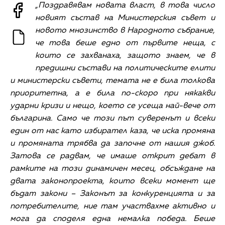
„Поздравявам новата власт, в това число
новият състав на Министерския съвет и
новото мнозинство в Народното събрание,
че това беше едно от първите неща, с
които се захванаха, защото знаем, че в
предишни състави на политическите елити
и министерски съвети, темата не е била толкова
приоритетна, а е била по-скоро при някакви
ударни кризи и нещо, което се усеща най-вече от
българина. Само че този път суверенът и всеки
един от нас като избирател каза, че иска промяна
и промяната трябва да започне от нашия джоб.
Затова се радвам, че имаше открит дебат в
рамките на този динамичен месец, обсъждане на
двата законопроекта, които всеки момент ще
бъдат закони – Законът за конкуренцията и за
потребителите, ние там участвахме активно и
мога да споделя една немалка победа. Беше