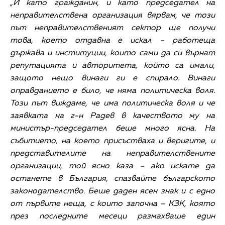
„И като гражданин, и като председател на
неправителствена организация вярвам, че този
път неправителственият сектор ще получи
това, което отдавна е искал – работеща
държава и институции, които сами да си върнат
репутацията и авторитета, който са имали,
защото нещо винаги ги е спирало. Винаги
оправданието е било, че няма политическа воля.
Този път виждаме, че има политическа воля и че
заявката на г-н Радев в качеството му на
министър-председател беше много ясна. На
събитието, на което присъстваха и веригите, и
представителите на неправителствените
организации, той ясно каза – ако искате да
останете в България, спазвайте българското
законодателство. Беше даден ясен знак и с едно
от първите неща, с които започна – КЗК, която
през последните месеци размахваше един