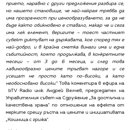
прието, наравно с други предложения разбира се,
но нашето становище, че най-накрая трябва да
има прозрачност при ценообразуването, за да не
бъде както обикновено е ставало, макар че и сега
има лек елемент, веригите – тоест частният
субект диктуват на държавата, кое според тях е
най-добро, и в крайна сметка винаги има и една
събитийност, която продължава, в конкретните
месеци – от 3 до 6 месеца, и след това
лавинообразно цените тръгват нагоре и се
усещат не просто като по-високи, а като
необосновано високи.“
Това коментира в ефира на
bTV Radio инж. Андрей Велчев, председател на
Управителния съвет на Сдружение „За достъпна и
качествена храна“ по отношение на ефекта от
мерките срещу ръста на цените и инициативата
„Кошница с грижа“.