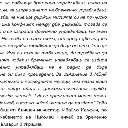
о на равнище временно управляващ, нито на
рим, че изпращането на временно управляващ,
зва, че ние ще държим мисията си на по-ниско
 има конфликт между две държави, тогава се
 и се изпраща временно управляващ. Не знам
. Но това е стара тема, от преди две години
го отдавна трябваше да бъде решена, коя ще
е. Има си път за това нещо, би трябвало да
ият човек и временно управляващ се избира
менно управляващ не е редно да бъде
 не би било прецедент. За съжаление в МВнР
чително и последните месеци, има назначения
ат нищо общо с дипломатическата служба.
чески натиск. Тук се преплитат много теми,
енчев, сигурно никой нямаше да разбере.“
Това
бившият външен министър Ивайло Калфин, по
ачаването на Николай Ненчев за временно
лгария в Украйна.