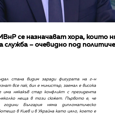
МВнР се назначават хора, които 
 служба – очевидно под политиче
ндал стана видим заради фигурата на г-н
знат все пак, бил е министър, заемал е висока
че има някакъв стар конфликт с президента
 няколко неща в този сюжет. Първото е, че
години България няма дипломатическо
тещо в Киев и в Украйна като цяло, което е