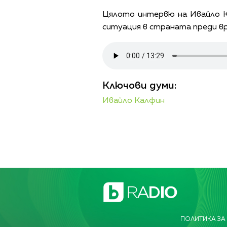
Цялото интервю на Ивайло К
ситуация в страната преди вр
Ключови думи:
Ивайло Калфин
ПОЛИТИКА ЗА