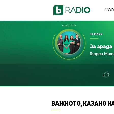
НО
14:00
|
17:00
НА ЖИВО
За града
Георги Мит
ВАЖНОТО, КАЗАНО НА