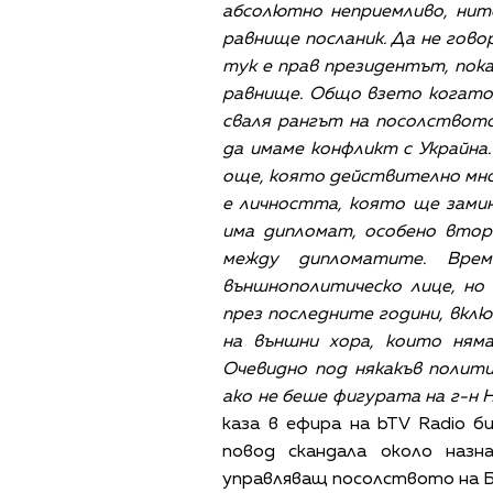
абсолютно неприемливо, нит
равнище посланик. Да не гово
тук е прав президентът, пока
равнище. Общо взето когато
сваля рангът на посолството
да имаме конфликт с Украйна
още, която действително мно
е личността, която ще замин
има дипломат, особено втор
между дипломатите. Вре
външнополитическо лице, но
през последните години, вклю
на външни хора, които ням
Очевидно под някакъв полити
ако не беше фигурата на г-н Н
каза в ефира на bTV Radio 
повод скандала около назн
управляващ посолството на Бъ