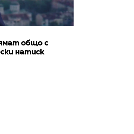
нямат общо с
ски натиск