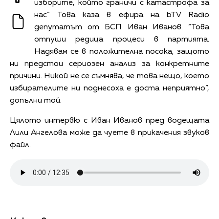
изборите, който граничи с катастрофа за
нас” Това каза в ефира на bTV Radio
депутатът от БСП Иван Иванов. “Това
отпуши редица процеси в партията.
Надявам се в положителна посока, защото
ни предстои сериозен анализ за конкретните
причини. Никой не се съмнява, че това нещо, което
избирателите ни поднесоха е доста неприятно”,
допълни той.
Цялото интервю с Иван Иванов пред водещата
Лили Ангелова може да чуете в прикачения звуков
файл.