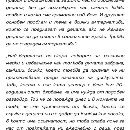
правим в онлайн света, защото често обвиняваме
децата, без да поглеждаме нас самите какво
правим и колко сме грамотни най-вече. И другият
основен проблем и тема е всички алтернативи,
които се предлагат на децата, ако не желаем
децата ни да стоят в социалните мрежи. Трябва
да им създадем алтернативи.“
„Най-вероятно по-скоро говорим за различни
мерки и избегнахме чак толкова думата забрана,
санкции, всичко, което трябва да призная, че ни
притесняваше преди началото на дискусията.
Това, което и ние като център с вече към 20-
годишен опит, вярваме, че има нужда от подобен
разговор. Той не се поражда днес и в момента на
това, че сме притеснени от всичко, което се
случва с децата ни и е добре да вървим към посока,
в която има осъзнатост, но това става поне за
нас от практиката ни ежедневно с деца, през