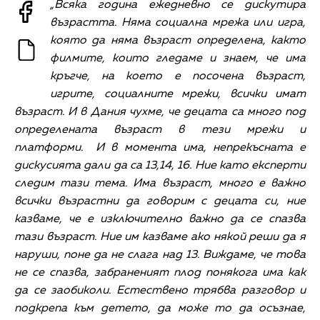
„Всяка година ежедневно се дискутира
възрастта. Няма социална мрежа или игра,
която да няма възраст определена, както
филмите, които гледаме и знаем, че има
кръгче, на което е посочена възраст,
игрите, социалните мрежи, всички имат
възраст. И в Дания чухме, че децата са много под
определената възраст в тези мрежи и
платформи. И в момента има, непрекъсната е
дискусията дали да са 13,14, 16. Ние като експерти
следим тази тема. Има възраст, много е важно
всички възрастни да говорим с децата си, ние
казваме, че е изключително важно да се спазва
тази възраст. Ние им казваме ако някой реши да я
наруши, поне да не слага над 13. Виждаме, че това
не се спазва, забраненият плод понякога има как
да се заобиколи. Естествено трябва разговор и
подкрепа към детето, да може то да осъзнае,