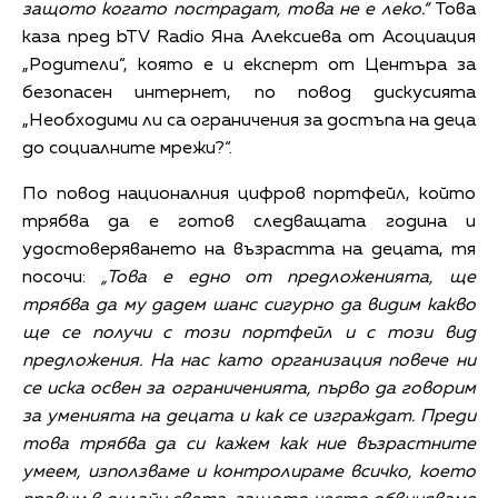
защото когато пострадат, това не е леко.“
Това
каза пред bTV Radio Яна Алексиева от Асоциация
„Родители“, която е и експерт от Центъра за
безопасен интернет, по повод дискусията
„Необходими ли са ограничения за достъпа на деца
до социалните мрежи?“.
По повод националния цифров портфейл, който
трябва да е готов следващата година и
удостоверяването на възрастта на децата, тя
посочи:
„Това е едно от предложенията, ще
трябва да му дадем шанс сигурно да видим какво
ще се получи с този портфейл и с този вид
предложения. На нас като организация повече ни
се иска освен за ограниченията, първо да говорим
за уменията на децата и как се изграждат. Преди
това трябва да си кажем как ние възрастните
умеем, използваме и контролираме всичко, което