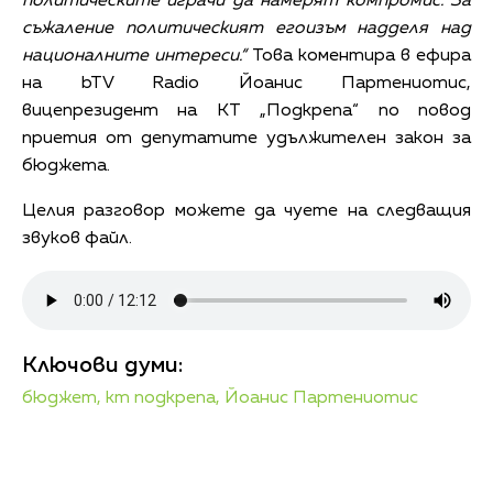
политическите играчи да намерят компромис. За
съжаление политическият егоизъм надделя над
националните интереси.“
Това коментира в ефира
на bTV Radio Йоанис Партениотис,
вицепрезидент на КТ „Подкрепа“ по повод
приетия от депутатите удължителен закон за
бюджета.
Целия разговор можете да чуете на следващия
звуков файл.
Ключови думи:
бюджет,
кт подкрепа,
Йоанис Партениотис