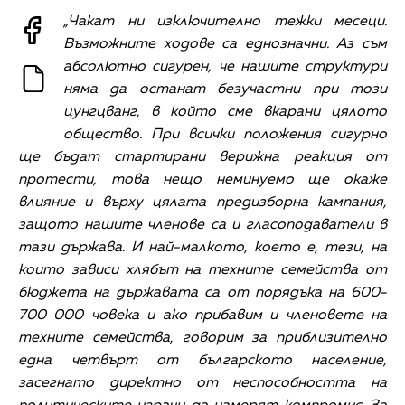
„Чакат ни изключително тежки месеци.
Възможните ходове са еднозначни. Аз съм
абсолютно сигурен, че нашите структури
няма да останат безучастни при този
цунгцванг, в който сме вкарани цялото
общество. При всички положения сигурно
ще бъдат стартирани верижна реакция от
протести, това нещо неминуемо ще окаже
влияние и върху цялата предизборна кампания,
защото нашите членове са и гласоподаватели в
тази държава. И най-малкото, което е, тези, на
които зависи хлябът на техните семейства от
бюджета на държавата са от порядъка на 600-
700 000 човека и ако прибавим и членовете на
техните семейства, говорим за приблизително
една четвърт от българското население,
засегнато директно от неспособността на