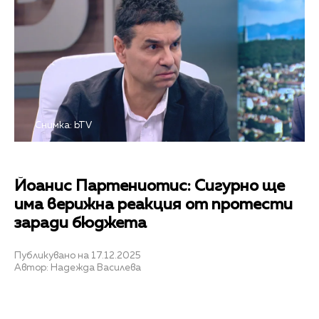
Снимка: bTV
Йоанис Партениотис: Сигурно ще
има верижна реакция от протести
заради бюджета
Публикувано на 17.12.2025
Автор: Надежда Василева