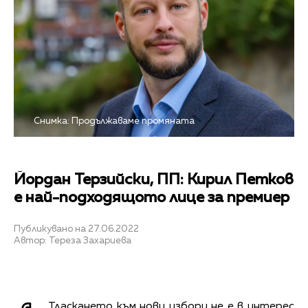
Снимка: Продължаваме промяната
Йордан Терзийски, ПП: Кирил Петков
е най-подходящото лице за премиер
Публикувано на 27.06.2022
Автор: Тереза Захариева
Тласкането към нови избори не е в интерес