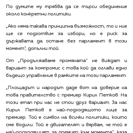
По думите му трябва да се търси обединение
около конкретни политики.
„Ако няма такава принципна възможност, то и ние
ще се подготвим за избори, но е риск за
държавата да остане без парламент в този
момент“, допълни той.
От „Продължаваме промяната“ не виждат и
вариант за компромис с това кой да оглави едно
бъдещо управление в рамките на този парламент.
„Площадът и народът даде вот на доверие на
това правителство с премиер Кирил Петков. На
този етап при нас не стои друг вариант. За нас
Кирил Петков е най-подходящото лице за
премиер. Той е символ на всички политики, които
сме водили. Той е двигателят и вярвам, че той е
най-подходящият за премиер към момента“, каза