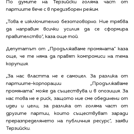
По думите на Терзийски голяма част от
партиите вече с в предизборен режим.
„Това е изключително безотговорно. Ние трябва
да направим всички усилия да се сформира
правителство“, каза още той.
Депутатът от „Продължаваме промяната“ каза
още, че те няма да правят компромиси на тема
корупция.
„За нас властта не е самоцел. За разлика от
партиите-корпорации „Продължаваме
промяната“ може да съществува и в опозиция. За
нас това не е риск, защото ние сме обединени от
идеи и цели, за разлика от голяма част от
другите партии, които съществуват заради
преразпределянето на публичния ресурс“, заяви
Терзийски.