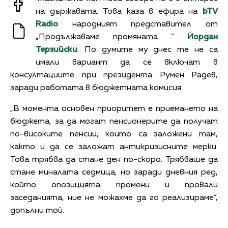
на държавата. Това каза в ефира на
bTV
Radio
народният представител от
„Продължаваме промяната “
Йордан
Терзийски
. По думите му днес те не са
имали вариант да се включат в
консултациите при президента Румен Радев,
заради работата в бюджетната комисия.
„В момента основен приоритет е приемането на
бюджета, за да могат пенсионерите да получат
по-високите пенсии, които са заложени там,
както и да се заложат антикризисните мерки.
Това трябва да стане ден по-скоро. Трябваше да
стане миналата седмица, но заради дневния ред,
който опозицията промени и провали
заседанията, ние не можахме да го реализираме“,
допълни той.