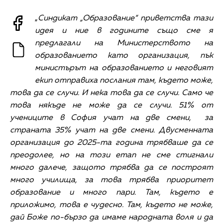
„
Синдикат „Образование“ приветства тази
идея и ние в годините също сме я
предлагали на Министерството на
образованието като организация, пък
министърът на образованието и неговият
екип отправиха послания там, където може,
това да се случи. И нека това да се случи. Само че
това някъде не може да се случи.
51% от
учениците в София учат на две смени, за
страната 35% учат на две смени. Двусменната
организация до 2025-та година трябваше да се
преодолее, но на този етап не сме стигнали
много далече, защото трябва да се построят
много училища, за това трябва приоритет
образование и много пари. Там, където е
приложимо, това е чудесно. Там, където не може,
дай Боже по-бързо да имаме народната воля и да