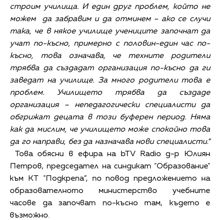
строим училища. И един друг проблем, който не
можем да забравим и да отминем – ако се случи
така, че в някое училище учениците започнат да
учат по-късно, примерно с половин-един час по-
късно, това означава, че техните родители
трябва да създадат организация по-късно да ги
заведат на училище. За много родители това е
проблем. Училището трябва да създаде
организация – непедагогически специалисти да
обгрижат децата в този буферен период. Няма
как да мислим, че училището може спокойно това
да го направи, без да назначава нови специалисти.“
Това обясни в ефира на bTV Radio д-р Юлиян
Петров, председател на синдикат "Образование"
към КТ "Подкрепа”, по повод предложението на
образователното министерство учебните
часове да започват по-късно там, където е
възможно.