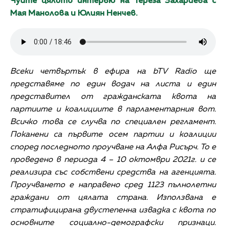
Чуйте цялото интервю на Тереза Захариева с
Мая Манолова и Юлиян Ненчев.
Всеки четвъртък в ефира на bTV Radio ще
представяме по един водач на листа и един
представител от гражданската квота на
партиите и коалициите в парламентарния вот.
Всичко това се случва по специален регламент.
Поканени са първите осем партии и коалиции
според последното проучване на Алфа Рисърч. То
е
проведено в периода 4 – 10 октомври 2021г. и се
реализира със собствени средства
на агенцията
.
Проучването е
направено
сред 1123 пълнолетни
граждани от цялата страна. Използвана е
стратифицирана двустепенна извадка с квота по
основните социално-демографски признаци.