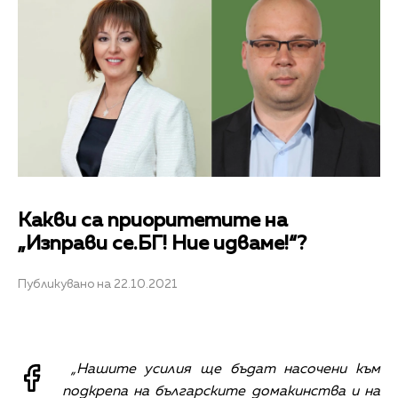
Какви са приоритетите на
„Изправи се.БГ! Ние идваме!“?
Публикувано на 22.10.2021
„Нашите усилия ще бъдат насочени към
подкрепа на българските домакинства и на