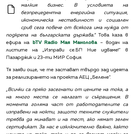
малкия бизнес. В условията на
безпрецедентна енергийна ситуация,
икономическа нестабилност и социален
срив сега повече от всякога има нужда от
подкрепа на българската държава.“
Това каза в
ефира на
bTV Radio
Мая Манолова
– водач на
листите на „Изправи се.БГ! Ние идваме!“ в
Пазарджик и 23-ти МИР София.
Тя заяви още, че те застават твърдо зад идеята
за реализирането на проекта АЕЦ „Белене“.
„Всички са пряко засегнати от цените на тока, а
на много места се налагат и съкращения. В
момента голяма част от работодателите са
изправени на нокти, защото техните служители
трябва да минават и на тест, ако нямат зелен
сертификат. За нас е изключително важно, както