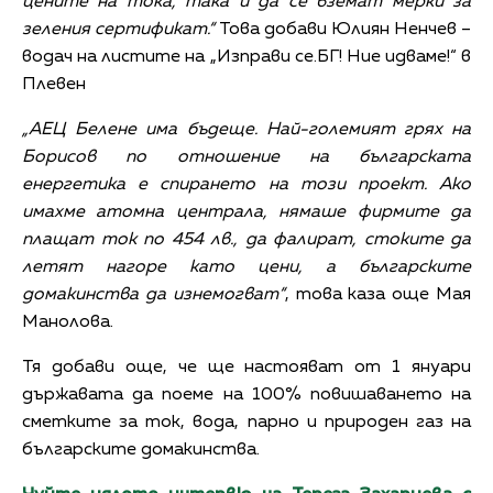
цените на тока, така и да се вземат мерки за
зеления сертификат.“
Това добави Юлиян Ненчев –
водач на листите на „Изправи се.БГ! Ние идваме!“ в
Плевен
„АЕЦ Белене има бъдеще. Най-големият грях на
Борисов по отношение на българската
енергетика е спирането на този проект. Ако
имахме атомна централа, нямаше фирмите да
плащат ток по 454 лв., да фалират, стоките да
летят нагоре като цени, а българските
домакинства да изнемогват“
, това каза още Мая
Манолова.
Тя добави още, че ще настояват от 1 януари
държавата да поеме на 100% повишаването на
сметките за ток, вода, парно и природен газ на
българските домакинства.