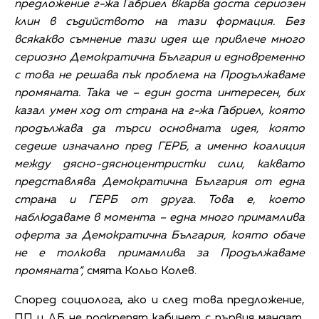
предложение г-жа Габриел вкарва доста сериозен
клин в съдийството на тази формация. Без
всякакво съмнение тази идея ще привлече много
сериозно Демократична България и едновременно
с това не решава пък проблема на Продължаваме
промяната. Така че – един доста интересен, бих
казал умен ход от страна на г-жа Габриел, която
продължава да търси основната идея, която
седеше изначално пред ГЕРБ, а именно коалиция
между дясно-дясноцентристки сили, каквато
представлява Демократична България от една
страна и ГЕРБ от друга. Това е, което
наблюдаваме в момента – една много примамлива
оферта за Демократична България, която обаче
не е толкова примамлива за Продължаваме
промяната“,
смята Кольо Колев.
Според социолога, ако и след това предложение,
ПП и ДБ не подкрепят кабинет с първия мандат,