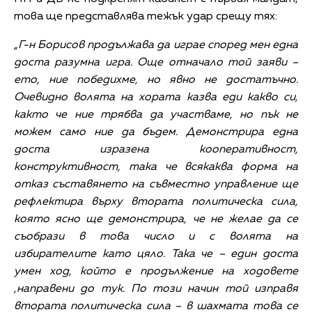
това ще представлява тежък удар срещу тях:
„Г-н Борисов продължава да играе според мен една
доста разумна игра. Още отначало той заяви –
ето, ние победихме, но явно не достатъчно.
Очевидно волята на хората казва еди какво си,
както че ние трябва да участваме, но пък не
можем само ние да бъдем. Демонстрира една
доста изразена кооперативност,
конструктивност, така че всякаква форма на
отказ съставянето на съвместно управление ще
рефлектира върху втората политическа сила,
която ясно ще демонстрира, че не желае да се
съобрази в това число и с волята на
избирателите като цяло. Така че – един доста
умен ход, който е продължение на ходовете
,направени до тук. По този начин той изправя
втората политическа сила – в шахмата това се