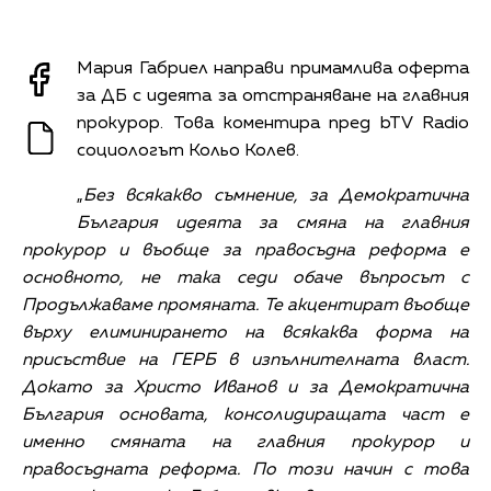
Мария Габриел направи примамлива оферта
за ДБ с идеята за отстраняване на главния
прокурор. Това коментира пред bTV Radio
социологът Кольо Колев.
„
Без всякакво съмнение, за Демократична
България идеята за смяна на главния
прокурор и въобще за правосъдна реформа е
основното, не така седи обаче въпросът с
Продължаваме промяната. Те акцентират въобще
върху елиминирането на всякаква форма на
присъствие на ГЕРБ в изпълнителната власт.
Докато за Христо Иванов и за Демократична
България основата, консолидиращата част е
именно смяната на главния прокурор и
правосъдната реформа. По този начин с това