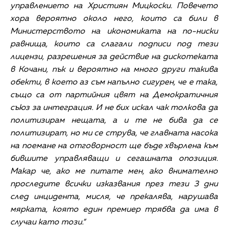
управлението на Християн Мицкоски. Повечето
хора вероятно около него, които са били в
Министерството на икономиката на по-ниски
равнища, които са слагали подписи под тези
лицензи, разрешения за действие на дискотеката
в Кочани, пък и вероятно на много други такива
обекти, в което аз съм напълно сигурен, че е така,
също са от партийния цвят на Демократичния
съюз за интеграция. И не бих искал чак толкова да
политизирам нещата, а и те не бива да се
политизират, но ми се струва, че главната насока
на поемане на отговорност ще бъде хвърлена към
бившите управляващи и сегашната опозиция.
Макар че, ако ме питате мен, ако внимателно
проследите всички изказвания през тези 3 дни
след инцидента, мисля, че прекалява, нарушава
мярката, която един премиер трябва да има в
случаи като този.“