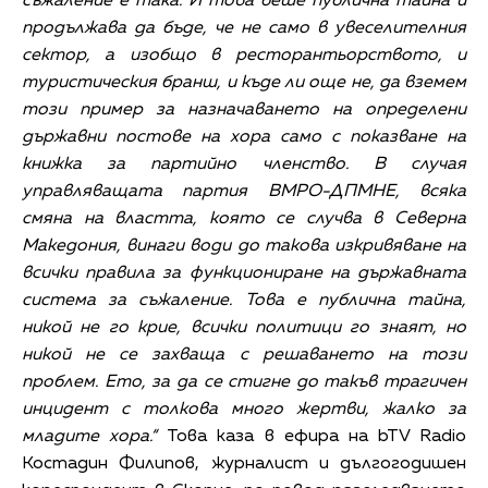
съжаление е така. И това беше публична тайна и
продължава да бъде, че не само в увеселителния
сектор, а изобщо в ресторантьорството, и
туристическия бранш, и къде ли още не, да вземем
този пример за назначаването на определени
държавни постове на хора само с показване на
книжка за партийно членство. В случая
управляващата партия ВМРО-ДПМНЕ, всяка
смяна на властта, която се случва в Северна
Македония, винаги води до такова изкривяване на
всички правила за функциониране на държавната
система за съжаление. Това е публична тайна,
никой не го крие, всички политици го знаят, но
никой не се захваща с решаването на този
проблем. Ето, за да се стигне до такъв трагичен
инцидент с толкова много жертви, жалко за
младите хора.“
Това каза в ефира на bTV Radio
Костадин Филипов, журналист и дългогодишен