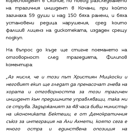
кореспондент в Скопие, по повод разследването
на трагичния инцидент в Кочани, при който
загинаха 59 души и над 150 бяха ранени, и бяха
установени редица нарушения, сред които
фалшив лиценз на дискотеката, издаден срещу
подкуп.
На въпрос до къде ще стигне поемането на
отговорност след трагедията, Филипов
коментира:
„Аз мисля, че и този път Християн Мицкоски и
неговият екип ще гледат да пренасочат гнева на
хората и отговорността за този трагичен
инцидент към предишните управляващи, така ми
се струва. Задържаният за 48 часа бивш министър
на икономиката Бектеши, е от Демократичния
съюз за интеграция на Али Ахмети, която сега е
много остра и единствена опозиция на