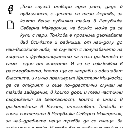
„Този случай отвори една рана, даде й
публичност, с цената на тези жертви, за
която беше публична тайна в Република
Северна Македония, че всичко може да се
купи с пари. Толкова е прогнила държавата
във всичките й равнища, от най-долу до
най-високите нива, че случаят с получаването на
лиценза и функционирането на тази дискотека е
само един от многото. И аз не изключвам в
разследването, което ще се направи и обещават
властите, и лично премиерът Християн Мицкоски,
да се открият и още по-драстични случаи на
такива заведения, в които дори и тези частични
съоръжения за безопасност, които е имало в
дискотеката в Кочани, отсъстват. Толкова е
гнила системата в Република Северна Македония,
за най-дребните неща трябва да се плаща. За