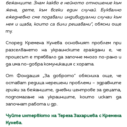
бежанците. Знам какво е нейното отношение към
жена, дете, към всеки един случай. Буквално
ежедневно сме подавали индивидуални случаи към
нея и щаба, които са били решавани“
, обясни още
ту.
Според Кремена Кунева основният проблем при
разселването на украинските граждани е, че
процесът е трябвало да започне много по-рано и
да има по-добра комуникация с хората.
От Фондация „За доброто“ обясниха още, че
остават редица нерешени проблеми – здравните
грижи за бежанците, дневни центрове за децата,
подпомагане на украинците, които искат да
започнат работа и др..
Чуйте интервюто на Тереза Захариева с Кремена
Кунева.