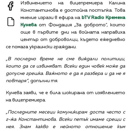
Извинението на вицепремиера Калина
Константинова е достойна постъпка. Това
мнение изрази в ефира на
bTV Radio
Кремена
Кунева
от Фондация „За доброто“, които
още в първите дни на войната направиха
център от доброволци, където ежедневно
се помага украински граждани.
„В последно време не сме виждали политици,
които да се извиняват. Всеки един човек може да
допусне грешка. Важното е да я разбера и да не я
повтаря“
, допълни тя.
Кунева заяви, че е била шокирана от изявлението
на вицепремиера.
„Последните месеци комуникирам доста често с
г-жа Константинова. Всеки петък имаме срещи с
нея. Знам какво е нейното отношение към