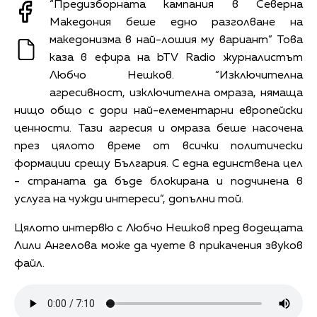
“Предизборната кампания в Северна
Македония беше едно разголване на
македонизма в най-лошия му вариант” Това
каза в ефира на bTV Radio журналистът
Любчо Нешков. “Изключителна
агресивност, изключителна омраза, нямаща
нищо общо с дори най-елементарни европейски
ценности. Тази агресия и омраза беше насочена
през цялото време от всички политически
формации срещу България. С една единствена цел
- страната да бъде блокирана и подчинена в
услуга на чужди интереси”, допълни той.
Цялото интервю с Любчо Нешков пред водещата
Лили Ангелова може да чуете в прикачения звуков
файл.