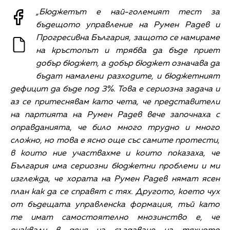
„Бюджетът е най-големият тест за
бъдещото управление на Румен Радев и
Прогресивна България, защото се намираме
на кръстопът и трябва да бъде приет
добър бюджет, а добър бюджет означава да
бъдат намалени разходите, и бюджетният
дефицит да бъде под 3%. Това е сериозна задача и
аз се притеснявам като чета, че представители
на партията на Румен Радев вече започнаха с
оправданията, че било много трудно и много
сложно, но това е ясно още със самите протести,
в които ние участвахме и които показаха, че
България има сериозни бюджетни проблеми и ми
изглежда, че хората на Румен Радев нямат ясен
план как да се справят с тях. Другото, което чух
от бъдещата управленска формация, тъй като
те имат самостоятелно мнозинство е, че