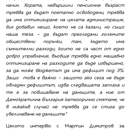
начин. Хората, навършили пенсионна възраст
трябва да бъдат поетапно освободени, трябва
да има оптимизиране на цялата администрация,
бих добавил нещо, което не са казали, но също
наша теза – да бъдат прегледани големите
обществени поръчки, там, където има
съмнителни разходи, които не са част от едно
добро управление, въобще трябва едно мащабно
оптимизиране на разходите да бъде извършено,
за да може бюджетът да има дефицит под 3%.
Защо това е важно – защото ако сега не бъде
овладян дефицитът, идва следващата заплаха и
тя е за повишаване на данъците, а ние от
Демократична България категорично смятаме, че
в никакъв случай не трябва да се стига до
увеличаване на данъците.“
Цялото интервю с Мартин Димитров за