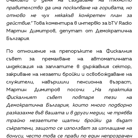
очаквали в деня на създаване на тяхното
правителство да има поскъпване на горивата, но
отново не чух някакъв конкретен план за
действие.“
Това коментира в интервю за bTV Radio
Мартин Димитров, депутат от Демократична
България.
По отношение на препоръките на Фискалния
съвет за премахване на автоматичната
индексация на заплатите в държавния сектор,
закриване на незаети бройки и освобождаване на
служители, навършили пенсионна възраст,
Мартин Димитров посочи: „
На практика
Фискалният съвет повтаря тези на
Демократична България, които много подборно
разказахме във вашата и в други медии, че трябва
трайно незаетите щатни бройки да бъдат
съкратени, защото се използват за изплащане на
бонуси, често това се прави по един непрозрачен